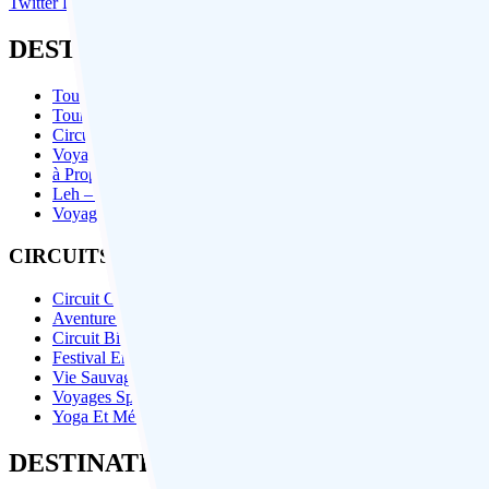
Twitter
Facebook
Instagram
Linkedin
DESTINATIONS PAR ÉTATS
Tour de l'Inde du Nord
Tour de l'Inde du Sud
Circuit au Rajasthan
Voyages Himachal
à Propos de Delhi
Leh – Ladakh
Voyage du Bhoutan
CIRCUITS EN INDE PAR THÈME
Circuit Culturelle
Aventure Et Trekking
Circuit Bien-Être
Festival En Inde Du Nord
Vie Sauvage / Tigre Safari
Voyages Spirituels
Yoga Et Méditation
DESTINATIONS POPULARS