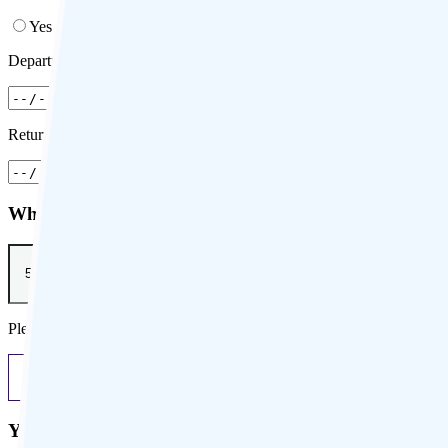
Yes
No
Departure
Return
What is your approximate budget per person?
Please specify an amount in euros. Excluding international flights.
Previous
Next
Your contact details