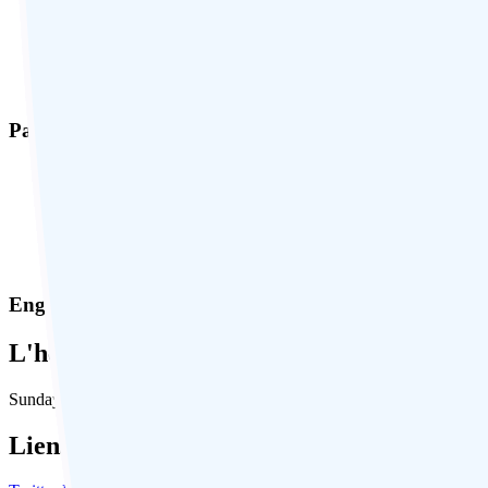
Paiement sécurisé
Engagement responsable
L'heure en Inde:
Sunday, August 9, 2026, 12:06:13 PM
Liens Sociaux: