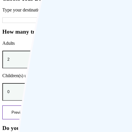
Type your destination country...
How many travelers are you?
Adults
Children(s) under 12 years old
Previous
Next
Do you know the dates of Stay?