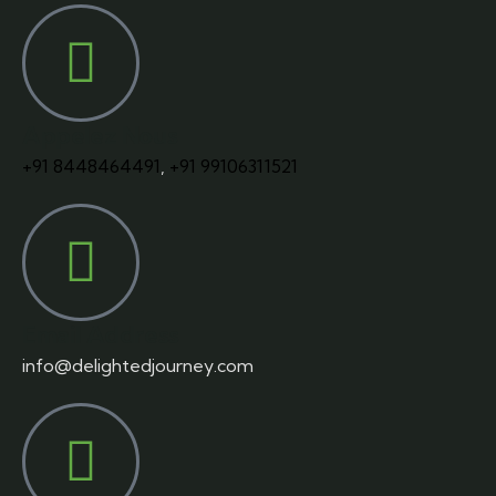
Appelez Nous
+91 8448464491
,
+91 99106311521
Email Address
info@delightedjourney.com