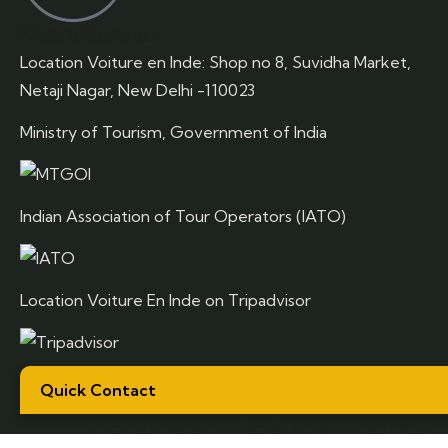
Notre Bureau
Location Voiture en Inde: Shop no 8, Suvidha Market,
Netaji Nagar, New Delhi -110023
Ministry of Tourism, Government of India
Indian Association of Tour Operators (IATO)
Location Voiture En Inde on Tripadvisor
Copyright – 2026 – Location
Quick Contact
Voiture en Inde – All rights