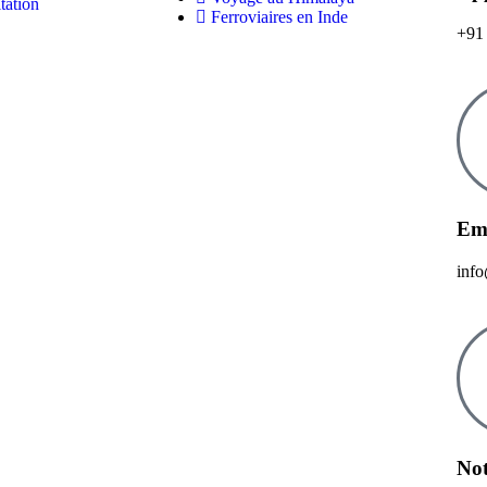
tation
Ferroviaires en Inde
+91
Ema
inf
Not