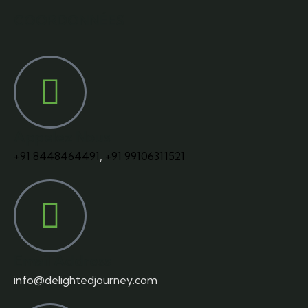
COORDONNÉES
Appelez Nous
+91 8448464491
,
+91 99106311521
Email Address
info@delightedjourney.com