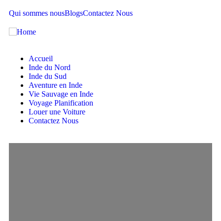
Qui sommes nous
Blogs
Contactez Nous
Accueil
Inde du Nord
Inde du Sud
Aventure en Inde
Vie Sauvage en Inde
Voyage Planification
Louer une Voiture
Contactez Nous