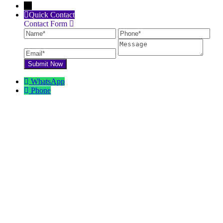
←
Quick Contact
Contact Form
Name
Phone
Ema
Message
WhatsApp
Phone