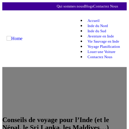
Qui sommes nous
Blogs
Contactez Nous
Accueil
Inde du Nord
Inde du Sud
Aventure en Inde
Vie Sauvage en Inde
Voyage Planification
Louer une Voiture
Contactez Nous
Conseils de voyage pour l’Inde (et le
Népal, le Sri Lanka, les Maldives…)