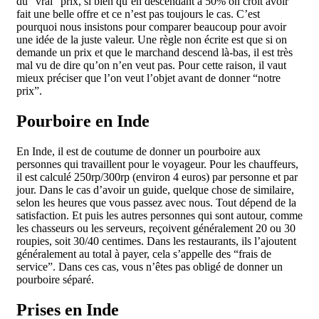
du “vrai” prix, si bien qu’en descendant à 50% on croit avoir
fait une belle offre et ce n’est pas toujours le cas. C’est
pourquoi nous insistons pour comparer beaucoup pour avoir
une idée de la juste valeur. Une règle non écrite est que si on
demande un prix et que le marchand descend là-bas, il est très
mal vu de dire qu’on n’en veut pas. Pour cette raison, il vaut
mieux préciser que l’on veut l’objet avant de donner “notre
prix”.
Pourboire en Inde
En Inde, il est de coutume de donner un pourboire aux
personnes qui travaillent pour le voyageur. Pour les chauffeurs,
il est calculé 250rp/300rp (environ 4 euros) par personne et par
jour. Dans le cas d’avoir un guide, quelque chose de similaire,
selon les heures que vous passez avec nous. Tout dépend de la
satisfaction. Et puis les autres personnes qui sont autour, comme
les chasseurs ou les serveurs, reçoivent généralement 20 ou 30
roupies, soit 30/40 centimes. Dans les restaurants, ils l’ajoutent
généralement au total à payer, cela s’appelle des “frais de
service”. Dans ces cas, vous n’êtes pas obligé de donner un
pourboire séparé.
Prises en Inde