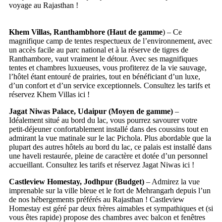
voyage au Rajasthan !
Khem Villas, Ranthambhore (Haut de gamme
) – Ce
magnifique camp de tentes respectueux de l’environnement, avec
un accès facile au parc national et à la réserve de tigres de
Ranthambore, vaut vraiment le détour. Avec ses magnifiques
tentes et chambres luxueuses, vous profiterez de la vie sauvage,
l’hôtel étant entouré de prairies, tout en bénéficiant d’un luxe,
d’un confort et d’un service exceptionnels. Consultez les tarifs et
réservez Khem Villas ici !
Jagat Niwas Palace, Udaipur (Moyen de gamme)
–
Idéalement situé au bord du lac, vous pourrez savourer votre
petit-déjeuner confortablement installé dans des coussins tout en
admirant la vue matinale sur le lac Pichola. Plus abordable que la
plupart des autres hôtels au bord du lac, ce palais est installé dans
une haveli restaurée, pleine de caractère et dotée d’un personnel
accueillant. Consultez les tarifs et réservez Jagat Niwas ici !
Castleview Homestay, Jodhpur (Budget)
– Admirez la vue
imprenable sur la ville bleue et le fort de Mehrangarh depuis l’un
de nos hébergements préférés au Rajasthan ! Castleview
Homestay est géré par deux frères aimables et sympathiques et (si
vous êtes rapide) propose des chambres avec balcon et fenêtres