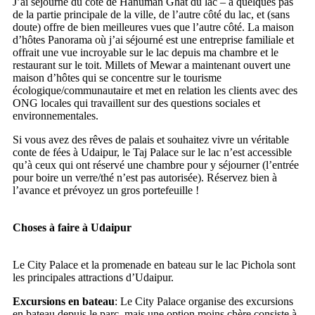
J’ai séjourné du côté de Hanuman Ghat du lac – à quelques pas
de la partie principale de la ville, de l’autre côté du lac, et (sans
doute) offre de bien meilleures vues que l’autre côté. La maison
d’hôtes Panorama où j’ai séjourné est une entreprise familiale et
offrait une vue incroyable sur le lac depuis ma chambre et le
restaurant sur le toit. Millets of Mewar a maintenant ouvert une
maison d’hôtes qui se concentre sur le tourisme
écologique/communautaire et met en relation les clients avec des
ONG locales qui travaillent sur des questions sociales et
environnementales.
Si vous avez des rêves de palais et souhaitez vivre un véritable
conte de fées à Udaipur, le Taj Palace sur le lac n’est accessible
qu’à ceux qui ont réservé une chambre pour y séjourner (l’entrée
pour boire un verre/thé n’est pas autorisée). Réservez bien à
l’avance et prévoyez un gros portefeuille !
Choses à faire à Udaipur
Le City Palace et la promenade en bateau sur le lac Pichola sont
les principales attractions d’Udaipur.
Excursions en bateau
: Le City Palace organise des excursions
en bateau depuis le parc, mais une option moins chère consiste à