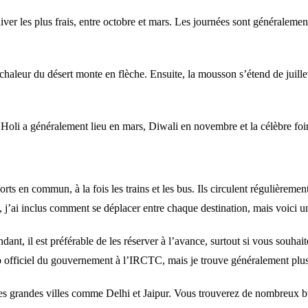
iver les plus frais, entre octobre et mars. Les journées sont généraleme
a chaleur du désert monte en flèche. Ensuite, la mousson s’étend de juill
els, Holi a généralement lieu en mars, Diwali en novembre et la célèbre
rts en commun, à la fois les trains et les bus. Ils circulent régulièrement
us, j’ai inclus comment se déplacer entre chaque destination, mais voici u
ant, il est préférable de les réserver à l’avance, surtout si vous souha
fficiel du gouvernement à l’IRCTC, mais je trouve généralement plus fac
les grandes villes comme Delhi et Jaipur. Vous trouverez de nombreux bus