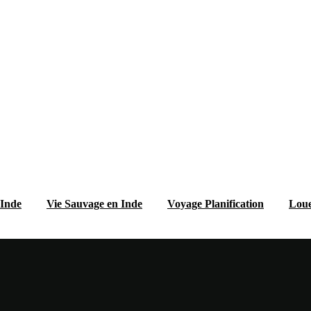
 Inde
Vie Sauvage en Inde
Voyage Planification
Loue