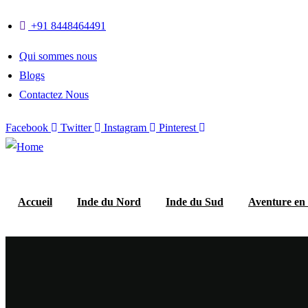
+91 8448464491
Qui sommes nous
Blogs
Contactez Nous
Facebook
Twitter
Instagram
Pinterest
Accueil
Inde du Nord
Inde du Sud
Aventure en