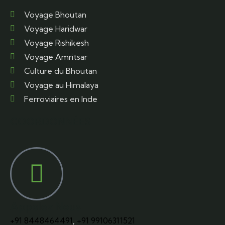
Voyage Bhoutan
Voyage Haridwar
Voyage Rishikesh
Voyage Amritsar
Culture du Bhoutan
Voyage au Himalaya
Ferroviaires en Inde
COORDONNÉES
Appelez Nous
+91 8448464491
,
+91 99106311521