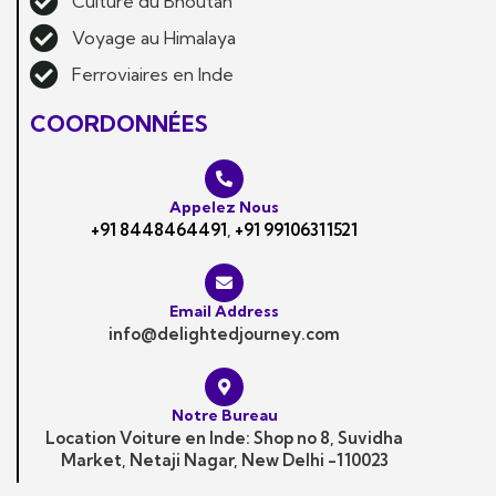
Culture du Bhoutan
Voyage au Himalaya
Ferroviaires en Inde
COORDONNÉES
Appelez Nous
+91 8448464491
,
+91 99106311521
Email Address
info@delightedjourney.com
Notre Bureau
Location Voiture en Inde: Shop no 8, Suvidha
Market, Netaji Nagar, New Delhi -110023