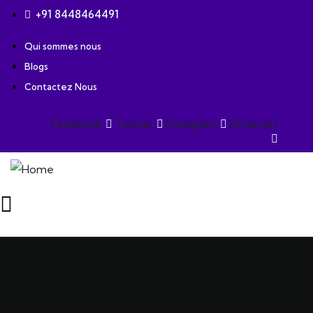
+91 8448464491
Qui sommes nous
Blogs
Contactez Nous
Facebook
Twitter
Instagram
Pinterest