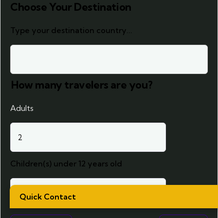
Choose Your Destination
Type your destination country...
How many travelers are you?
Adults
Children(s) under 12 years old
Quick Contact