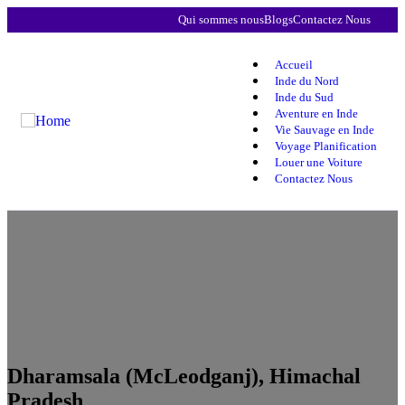
Qui sommes nous
Blogs
Contactez Nous
Accueil
Inde du Nord
Inde du Sud
Aventure en Inde
Vie Sauvage en Inde
Voyage Planification
Louer une Voiture
Contactez Nous
Dharamsala (McLeodganj), Himachal
Pradesh