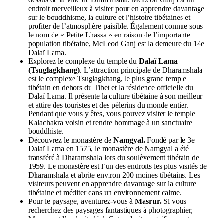
endroit merveilleux à visiter pour en apprendre davantage
sur le bouddhisme, la culture et l’histoire tibétaines et
profiter de l’atmosphère paisible. Également connue sous
le nom de « Petite Lhassa » en raison de l’importante
population tibétaine, McLeod Ganj est la demeure du 14e
Dalaï Lama.
Explorez le complexe du temple du
Dalaï Lama
(Tsuglagkhang)
. L’attraction principale de Dharamshala
est le complexe Tsuglagkhang, le plus grand temple
tibétain en dehors du Tibet et la résidence officielle du
Dalaï Lama. Il présente la culture tibétaine à son meilleur
et attire des touristes et des pèlerins du monde entier.
Pendant que vous y êtes, vous pouvez visiter le temple
Kalachakra voisin et rendre hommage à un sanctuaire
bouddhiste.
Découvrez le monastère de
Namgyal.
Fondé par le 3e
Dalaï Lama en 1575, le monastère de Namgyal a été
transféré à Dharamshala lors du soulèvement tibétain de
1959. Le monastère est l’un des endroits les plus visités de
Dharamshala et abrite environ 200 moines tibétains. Les
visiteurs peuvent en apprendre davantage sur la culture
tibétaine et méditer dans un environnement calme.
Pour le paysage, aventurez-vous à
Masrur.
Si vous
recherchez des paysages fantastiques à photographier,