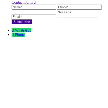
Contact Form
Name
Phone
Ema
Message
WhatsApp
Phone