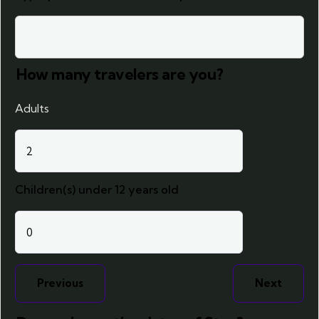
How many travelers are you?
Adults
Children(s) under 12 years old
Previous
Next