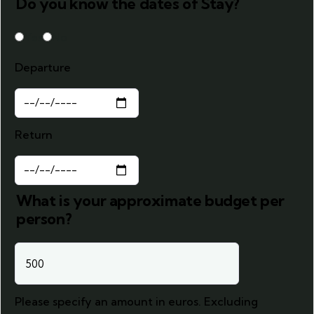
Do you know the dates of Stay?
Yes
No
Departure
Return
What is your approximate budget per
person?
Please specify an amount in euros. Excluding