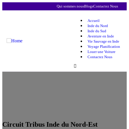
Qui sommes nous
Blogs
Contactez Nous
Accueil
Inde du Nord
Inde du Sud
Aventure en Inde
Vie Sauvage en Inde
Voyage Planification
Louer une Voiture
Contactez Nous
Circuit Tribus Inde du Nord-Est