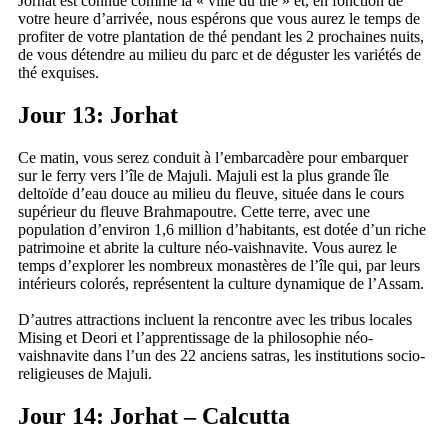
Jorhat est connue comme la « ville du thé » et, en fonction de
votre heure d’arrivée, nous espérons que vous aurez le temps de
profiter de votre plantation de thé pendant les 2 prochaines nuits,
de vous détendre au milieu du parc et de déguster les variétés de
thé exquises.
Jour 13: Jorhat
Ce matin, vous serez conduit à l’embarcadère pour embarquer
sur le ferry vers l’île de Majuli. Majuli est la plus grande île
deltoïde d’eau douce au milieu du fleuve, située dans le cours
supérieur du fleuve Brahmapoutre. Cette terre, avec une
population d’environ 1,6 million d’habitants, est dotée d’un riche
patrimoine et abrite la culture néo-vaishnavite. Vous aurez le
temps d’explorer les nombreux monastères de l’île qui, par leurs
intérieurs colorés, représentent la culture dynamique de l’Assam.
D’autres attractions incluent la rencontre avec les tribus locales
Mising et Deori et l’apprentissage de la philosophie néo-
vaishnavite dans l’un des 22 anciens satras, les institutions socio-
religieuses de Majuli.
Jour 14: Jorhat – Calcutta