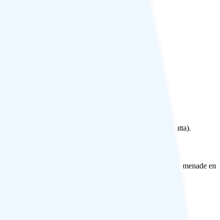
nt à votre hôtel pour un séjour de 2 nuits.
 quelques pas se trouve le nouveau marché de Kolkata (Calcutta).
nal pour visiter le marché aux fleurs coloré, suivi d’une promenade en