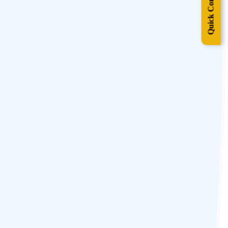
Quick Contact
ribus locales du thé, tout en sirotant le thé frais du jardin.
t préparé est soigneusement mesuré et infusé dans des tasses spéciales
ur arôme, leur goût et leur force.
 voyage dans l’Himalaya.