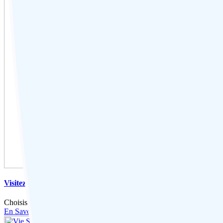
Visitez le Nord de l’Inde : Découvrez les Principales Attractions 
Choisissez ce voyage de l’Inde du Nord et découvrez la magie diversifié
En Savoir Plus