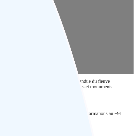
 de Kaziranga, émerveillez-vous devant l’étendue du fleuve
lture en visitant les villages locaux. villages et monuments
’Inde.
us inspirer. Contactez l’équipe pour plus d’informations au +91