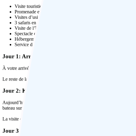
Visite touristique d’une journée complète de Calcutta, y compr
Promenade en bateau sur la rivière Hooghly
Visites d’usines de thé et de plantations de thé ainsi que séance
3 safaris en jeep au parc national de Kaziranga
Visite de l’île de Majuli
Spectacle de danse traditionnel
Hébergement de caractère et de style patrimoine
Service d’accueil à l’aéroport. Voiture privée climatisée avec c
Jour 1: Arrivée à Kolkata (Calcutta)
À votre arrivée à l’aéroport international de Kolkata, vous serez accue
Le reste de la journée est libre pour vous détendre et profiter des mer
Jour 2: Kolkata, visite la ville
Aujourd’hui, c’est l’occasion de découvrir cette charmante métropole 
bateau sur la rivière Hooghly.
La visite de l’après-midi comprend le Victoria Memorial, la cathédrale
Jour 3: Kolkata – Vol à Guwahati – Tezpur