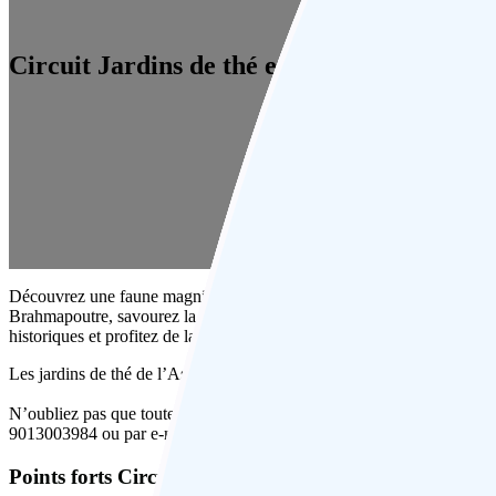
Circuit Jardins de thé et des parcs nation
Découvrez une faune magnifique, notamment les tigres du Bengale et le
Brahmapoutre, savourez la beauté naturelle des vallées luxuriantes et 
historiques et profitez de la magie de Calcutta lors de ce merveilleux 
Les jardins de thé de l’Assam et les parcs nationaux de l’Assam sont de
N’oubliez pas que toutes nos voyages privées sont conçues pour répon
9013003984 ou par e-mail à
info@delightedjourney.com
,
Points forts Circuit jardins de thé et des parcs natio