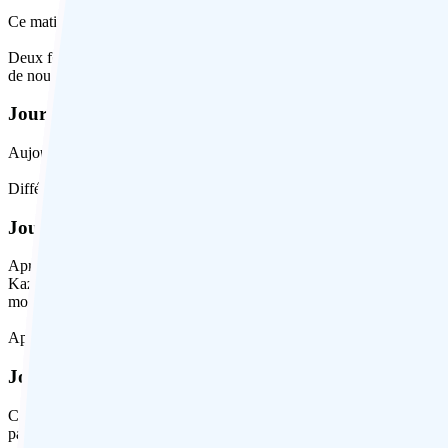
Ce matin, vous serez conduit à l’aéroport de Calcutta pour le vol vers 
Deux fois par semaine, le mardi et le mercredi, une vente aux enchères
de nous rendre à Tezpur.
Jour 4: Tezpur
Aujourd’hui, c’est l’occasion de vous détendre et de profiter d’une jou
Différents mélanges de thé d’Addabarie Tea Estate seront proposés cet
Jour 5: Tezpur – Kaziranga
Après le petit-déjeuner, nous prenons le court trajet de 60 minutes ju
Kaziranga englobe des prairies, des zones humides et des forêts qui s
mondiale et il est fort probable que vous en voyiez lors d’un safari dan
Après le déjeuner, profitez du premier safari en jeep de l’après-midi d
Jour 6: Parc National de Kaziranga
C’est un départ tôt le matin pour visiter la zone centrale du parc et av
parc, suivi d’un autre safari en jeep dans l’après-midi vers la partie cen