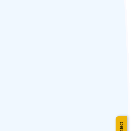
erry public pour visiter l’île de Majuli. Majuli est la plus grande île
bitants, est dotée d’un riche patrimoine et abrite la culture néo-
 le village de Mishing.
expérimental Tocklai qui mène des recherches sur de nouvelles variétés
milieu du parc, en vous promenant de temps en temps et en dégustant les
 thé.
e royal. Votre visite se poursuit après le déjeuner dans un restaurant