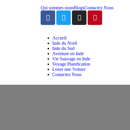
Qui sommes nous
Blogs
Contactez Nous
Accueil
Inde du Nord
Inde du Sud
Aventure en Inde
Vie Sauvage en Inde
Voyage Planification
Louer une Voiture
Contactez Nous