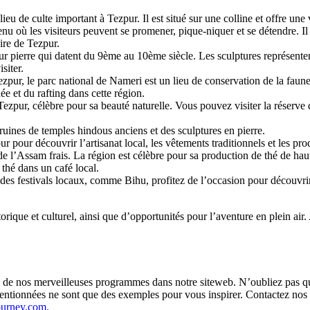
eu de culte important à Tezpur. Il est situé sur une colline et offre une v
u où les visiteurs peuvent se promener, pique-niquer et se détendre. Il
ire de Tezpur.
 sur pierre qui datent du 9ème au 10ème siècle. Les sculptures représente
isiter.
ur, le parc national de Nameri est un lieu de conservation de la faune
e et du rafting dans cette région.
ezpur, célèbre pour sa beauté naturelle. Vous pouvez visiter la réserve
es ruines de temples hindous anciens et des sculptures en pierre.
 pour découvrir l’artisanat local, les vêtements traditionnels et les pro
de l’Assam frais. La région est célèbre pour sa production de thé de haut
 thé dans un café local.
n des festivals locaux, comme Bihu, profitez de l’occasion pour découvrir l
rique et culturel, ainsi que d’opportunités pour l’aventure en plein air.
ne de nos merveilleuses programmes dans notre siteweb. N’oubliez pas qu
entionnées ne sont que des exemples pour vous inspirer. Contactez nos 
ourney.com.