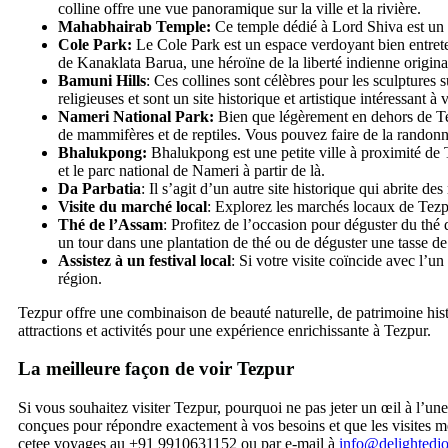
colline offre une vue panoramique sur la ville et la rivière.
Mahabhairab Temple:
Ce temple dédié à Lord Shiva est un li
Cole Park:
Le Cole Park est un espace verdoyant bien entreten
de Kanaklata Barua, une héroïne de la liberté indienne origina
Bamuni Hills
: Ces collines sont célèbres pour les sculptures
religieuses et sont un site historique et artistique intéressant à v
Nameri National Park:
Bien que légèrement en dehors de Tezp
de mammifères et de reptiles. Vous pouvez faire de la randonné
Bhalukpong:
Bhalukpong est une petite ville à proximité de T
et le parc national de Nameri à partir de là.
Da Parbatia
: Il s’agit d’un autre site historique qui abrite d
Visite du marché local
: Explorez les marchés locaux de Tezpur
Thé de l’Assam
: Profitez de l’occasion pour déguster du thé 
un tour dans une plantation de thé ou de déguster une tasse de
Assistez à un festival local
: Si votre visite coïncide avec l’u
région.
Tezpur offre une combinaison de beauté naturelle, de patrimoine histo
attractions et activités pour une expérience enrichissante à Tezpur.
La meilleure façon de voir Tezpur
Si vous souhaitez visiter Tezpur, pourquoi ne pas jeter un œil à l’u
conçues pour répondre exactement à vos besoins et que les visites m
cetee voyages au +91 9910631152 ou par e-mail à
info@delightedj