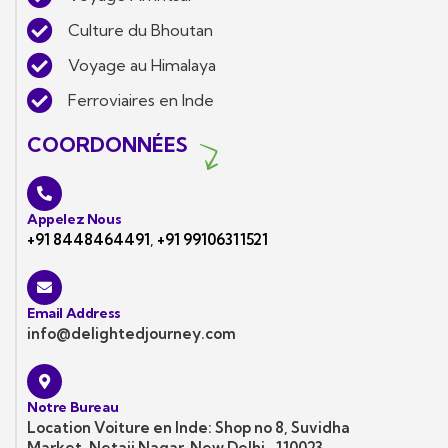
Culture du Bhoutan
Voyage au Himalaya
Ferroviaires en Inde
COORDONNÉES
Appelez Nous
+91 8448464491
,
+91 99106311521
Email Address
info@delightedjourney.com
Notre Bureau
Location Voiture en Inde: Shop no 8, Suvidha
Market, Netaji Nagar, New Delhi -110023