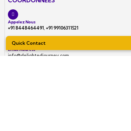
COORDONNÉES
Appelez Nous
+91 8448464491
,
+91 99106311521
Quick Contact
Email Address
info@delightedjourney.com
Notre Bureau
Location Voiture en Inde: Shop no 8, Suvidha
Market, Netaji Nagar, New Delhi -110023
MINISTRY OF TOURISM, GOVERNMENT OF INDIA
INDIAN ASSOCIATION OF TOUR OPERATORS (IATO)