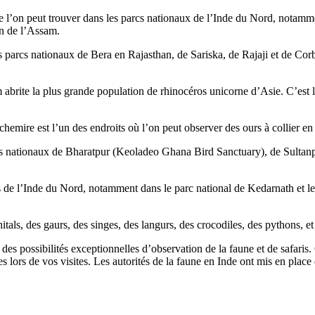
 l’on peut trouver dans les parcs nationaux de l’Inde du Nord, notammen
on de l’Assam.
 parcs nationaux de Bera en Rajasthan, de Sariska, de Rajaji et de Cor
abrite la plus grande population de rhinocéros unicorne d’Asie. C’est l
emire est l’un des endroits où l’on peut observer des ours à collier e
s nationaux de Bharatpur (Keoladeo Ghana Bird Sanctuary), de Sultanpur
ns de l’Inde du Nord, notamment dans le parc national de Kedarnath et 
itals, des gaurs, des singes, des langurs, des crocodiles, des pythons, et
es possibilités exceptionnelles d’observation de la faune et de safaris. 
s lors de vos visites. Les autorités de la faune en Inde ont mis en plac