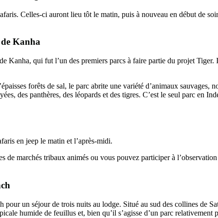
aris. Celles-ci auront lieu tôt le matin, puis à nouveau en début de soir
l de Kanha
 de Kanha, qui fut l’un des premiers parcs à faire partie du projet Tiger. 
paisses forêts de sal, le parc abrite une variété d’animaux sauvages, n
ées, des panthères, des léopards et des tigres. C’est le seul parc en Ind
faris en jeep le matin et l’après-midi.
sites de marchés tribaux animés ou vous pouvez participer à l’observatio
nch
pour un séjour de trois nuits au lodge. Situé au sud des collines de Sat
icale humide de feuillus et, bien qu’il s’agisse d’un parc relativement pe