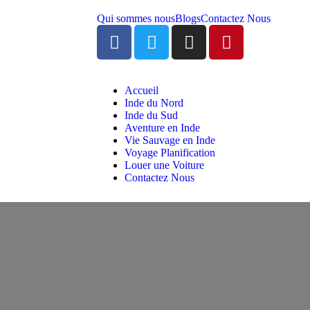
Qui sommes nous
Blogs
Contactez Nous
Accueil
Inde du Nord
Inde du Sud
Aventure en Inde
Vie Sauvage en Inde
Voyage Planification
Louer une Voiture
Contactez Nous