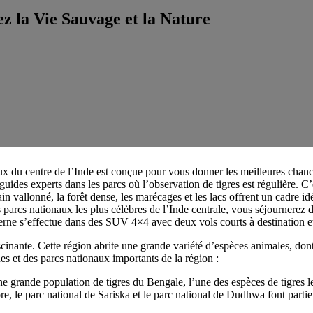
z la Vie Sauvage et la Nature
ux du centre de l’Inde est conçue pour vous donner les meilleures chanc
guides experts dans les parcs où l’observation de tigres est régulière. C
in vallonné, la forêt dense, les marécages et les lacs offrent un cadre idé
 parcs nationaux les plus célèbres de l’Inde centrale, vous séjournerez
nterne s’effectue dans des SUV 4×4 avec deux vols courts à destination 
cinante. Cette région abrite une grande variété d’espèces animales, do
s et des parcs nationaux importants de la région :
ne grande population de tigres du Bengale, l’une des espèces de tigres le
e, le parc national de Sariska et le parc national de Dudhwa font parti