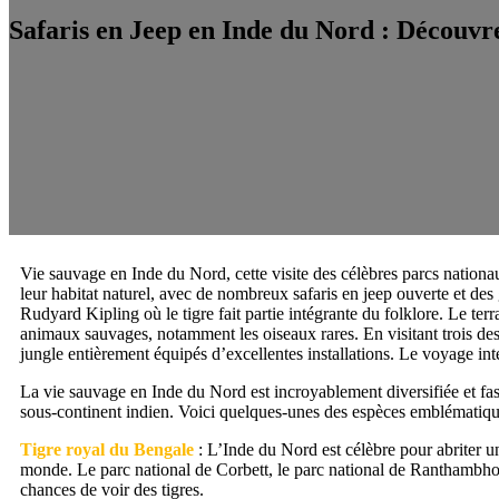
Safaris en Jeep en Inde du Nord : Découvre
Vie sauvage en Inde du Nord, cette visite des célèbres parcs nationa
leur habitat naturel, avec de nombreux safaris en jeep ouverte et des 
Rudyard Kipling où le tigre fait partie intégrante du folklore. Le terra
animaux sauvages, notamment les oiseaux rares. En visitant trois des
jungle entièrement équipés d’excellentes installations. Le voyage i
La vie sauvage en Inde du Nord est incroyablement diversifiée et fas
sous-continent indien. Voici quelques-unes des espèces emblématique
Tigre royal du Bengale
: L’Inde du Nord est célèbre pour abriter u
monde. Le parc national de Corbett, le parc national de Ranthambhor
chances de voir des tigres.