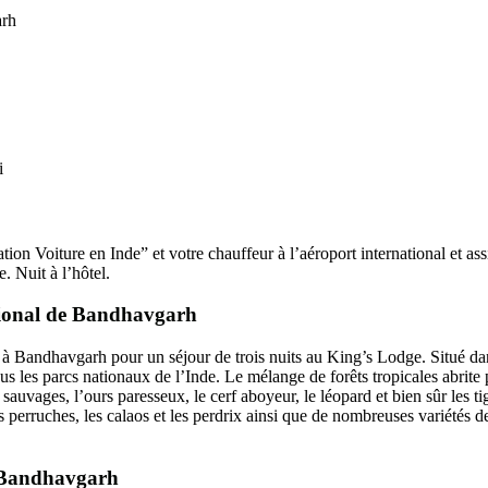
arh
i
on Voiture en Inde” et votre chauffeur à l’aéroport international et assis
. Nuit à l’hôtel.
ational de Bandhavgarh
 à Bandhavgarh pour un séjour de trois nuits au King’s Lodge. Situé dan
ous les parcs nationaux de l’Inde. Le mélange de forêts tropicales abrit
 sauvages, l’ours paresseux, le cerf aboyeur, le léopard et bien sûr les ti
perruches, les calaos et les perdrix ainsi que de nombreuses variétés de
de Bandhavgarh