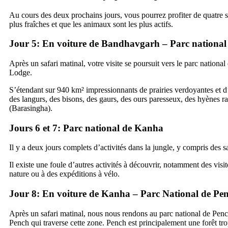
Au cours des deux prochains jours, vous pourrez profiter de quatre saf
plus fraîches et que les animaux sont les plus actifs.
Jour 5: En voiture de Bandhavgarh – Parc nationa
Après un safari matinal, votre visite se poursuit vers le parc national
Lodge.
S’étendant sur 940 km² impressionnants de prairies verdoyantes et d’é
des langurs, des bisons, des gaurs, des ours paresseux, des hyènes ray
(Barasingha).
Jours 6 et 7: Parc national de Kanha
Il y a deux jours complets d’activités dans la jungle, y compris des sa
Il existe une foule d’autres activités à découvrir, notamment des vi
nature ou à des expéditions à vélo.
Jour 8: En voiture de Kanha – Parc National de Pe
Après un safari matinal, nous nous rendons au parc national de Pench 
Pench qui traverse cette zone. Pench est principalement une forêt trop