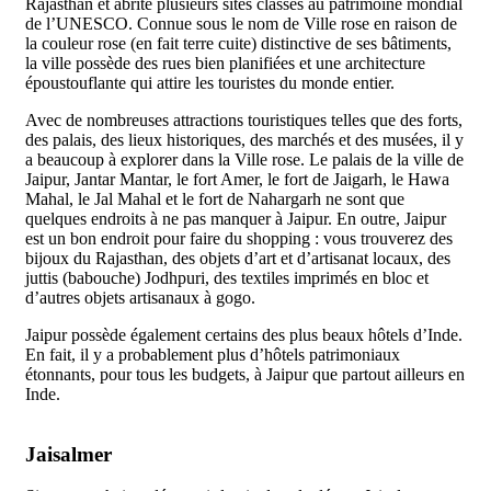
Rajasthan et abrite plusieurs sites classés au patrimoine mondial
de l’UNESCO. Connue sous le nom de Ville rose en raison de
la couleur rose (en fait terre cuite) distinctive de ses bâtiments,
la ville possède des rues bien planifiées et une architecture
époustouflante qui attire les touristes du monde entier.
Avec de nombreuses attractions touristiques telles que des forts,
des palais, des lieux historiques, des marchés et des musées, il y
a beaucoup à explorer dans la Ville rose. Le palais de la ville de
Jaipur, Jantar Mantar, le fort Amer, le fort de Jaigarh, le Hawa
Mahal, le Jal Mahal et le fort de Nahargarh ne sont que
quelques endroits à ne pas manquer à Jaipur. En outre, Jaipur
est un bon endroit pour faire du shopping : vous trouverez des
bijoux du Rajasthan, des objets d’art et d’artisanat locaux, des
juttis (babouche) Jodhpuri, des textiles imprimés en bloc et
d’autres objets artisanaux à gogo.
Jaipur possède également certains des plus beaux hôtels d’Inde.
En fait, il y a probablement plus d’hôtels patrimoniaux
étonnants, pour tous les budgets, à Jaipur que partout ailleurs en
Inde.
Jaisalmer