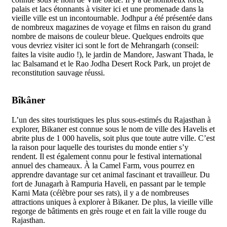
palais et lacs étonnants à visiter ici et une promenade dans la
vieille ville est un incontournable. Jodhpur a été présentée dans
de nombreux magazines de voyage et films en raison du grand
nombre de maisons de couleur bleue. Quelques endroits que
vous devriez visiter ici sont le fort de Mehrangarh (conseil:
faites la visite audio !), le jardin de Mandore, Jaswant Thada, le
lac Balsamand et le Rao Jodha Desert Rock Park, un projet de
reconstitution sauvage réussi.
Bîkâner
L’un des sites touristiques les plus sous-estimés du Rajasthan à
explorer, Bikaner est connue sous le nom de ville des Havelis et
abrite plus de 1 000 havelis, soit plus que toute autre ville. C’est
la raison pour laquelle des touristes du monde entier s’y
rendent. Il est également connu pour le festival international
annuel des chameaux. À la Camel Farm, vous pourrez en
apprendre davantage sur cet animal fascinant et travailleur. Du
fort de Junagarh à Rampuria Haveli, en passant par le temple
Karni Mata (célèbre pour ses rats), il y a de nombreuses
attractions uniques à explorer à Bikaner. De plus, la vieille ville
regorge de bâtiments en grès rouge et en fait la ville rouge du
Rajasthan.