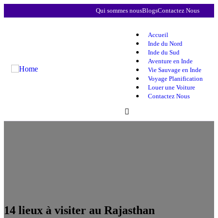
Qui sommes nous
Blogs
Contactez Nous
Accueil
Inde du Nord
Inde du Sud
Aventure en Inde
Vie Sauvage en Inde
Voyage Planification
Louer une Voiture
Contactez Nous
14 lieux à visiter au Rajasthan