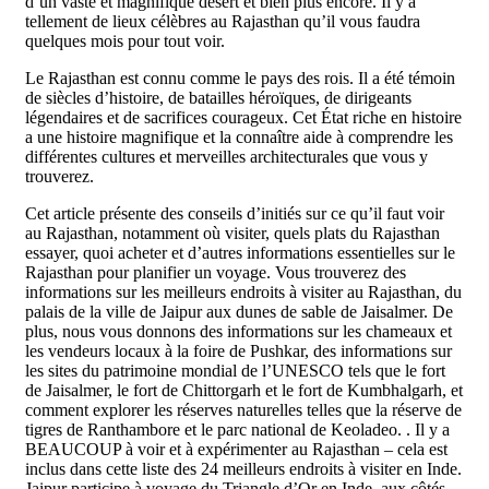
d’un vaste et magnifique désert et bien plus encore. Il y a
tellement de lieux célèbres au Rajasthan qu’il vous faudra
quelques mois pour tout voir.
Le Rajasthan est connu comme le pays des rois. Il a été témoin
de siècles d’histoire, de batailles héroïques, de dirigeants
légendaires et de sacrifices courageux. Cet État riche en histoire
a une histoire magnifique et la connaître aide à comprendre les
différentes cultures et merveilles architecturales que vous y
trouverez.
Cet article présente des conseils d’initiés sur ce qu’il faut voir
au Rajasthan, notamment où visiter, quels plats du Rajasthan
essayer, quoi acheter et d’autres informations essentielles sur le
Rajasthan pour planifier un voyage. Vous trouverez des
informations sur les meilleurs endroits à visiter au Rajasthan, du
palais de la ville de Jaipur aux dunes de sable de Jaisalmer. De
plus, nous vous donnons des informations sur les chameaux et
les vendeurs locaux à la foire de Pushkar, des informations sur
les sites du patrimoine mondial de l’UNESCO tels que le fort
de Jaisalmer, le fort de Chittorgarh et le fort de Kumbhalgarh, et
comment explorer les réserves naturelles telles que la réserve de
tigres de Ranthambore et le parc national de Keoladeo. . Il y a
BEAUCOUP à voir et à expérimenter au Rajasthan – cela est
inclus dans cette liste des 24 meilleurs endroits à visiter en Inde.
Jaipur participe à voyage du Triangle d’Or en Inde, aux côtés