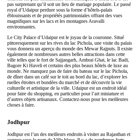
pas surprenant qu’il soit un lieu de mariage populaire. Le passé
royal d’Udaipur perdure sous la forme d’hôtels-palais
éblouissants et de propriétés patrimoniales offrant des vues
magnifiques sur les lacs et les montagnes Aravalli
environnantes.
Le City Palace d’Udaipur est le joyau de la couronne. Situé
pittoresquement sur les rives du lac Pichola, une visite du palais
vous donnera un aperçu du monde des Mewar Rajputs. Il existe
également de nombreuses autres belles attractions dans cette
ville telles que le fort de Sajjangarh, Ambrai Ghat, le lac Badi,
Bagore Ki Haveli et certains des plus beaux hôtels de luxe au
monde. Ne manquez pas de faire du bateau sur le lac Pichola,
de dîner dans un café sur le toit au bord du lac, d’explorer les
ruelles étroites et bondées du marché et de découvrir la vie
culturelle et artistique de la ville. Udaipur est un endroit idéal
pour faire du shopping, en particulier pour l’art miniature et
d’autres objets artisanaux. Contactez-nous pour les meilleures
choses à faire.
Jodhpur
Jodhpur est l’un des meilleurs endroits à visiter au Rajasthan et
connue sous le nom de Ville bleue. Il y a de nombreux forts,