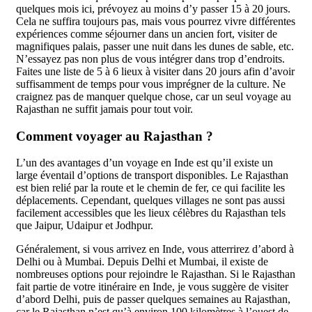
quelques mois ici, prévoyez au moins d’y passer 15 à 20 jours.
Cela ne suffira toujours pas, mais vous pourrez vivre différentes
expériences comme séjourner dans un ancien fort, visiter de
magnifiques palais, passer une nuit dans les dunes de sable, etc.
N’essayez pas non plus de vous intégrer dans trop d’endroits.
Faites une liste de 5 à 6 lieux à visiter dans 20 jours afin d’avoir
suffisamment de temps pour vous imprégner de la culture. Ne
craignez pas de manquer quelque chose, car un seul voyage au
Rajasthan ne suffit jamais pour tout voir.
Comment voyager au Rajasthan ?
L’un des avantages d’un voyage en Inde est qu’il existe un
large éventail d’options de transport disponibles. Le Rajasthan
est bien relié par la route et le chemin de fer, ce qui facilite les
déplacements. Cependant, quelques villages ne sont pas aussi
facilement accessibles que les lieux célèbres du Rajasthan tels
que Jaipur, Udaipur et Jodhpur.
Généralement, si vous arrivez en Inde, vous atterrirez d’abord à
Delhi ou à Mumbai. Depuis Delhi et Mumbai, il existe de
nombreuses options pour rejoindre le Rajasthan. Si le Rajasthan
fait partie de votre itinéraire en Inde, je vous suggère de visiter
d’abord Delhi, puis de passer quelques semaines au Rajasthan,
car le Rajasthan n’est qu’à environ 100 kilomètres à l’ouest de