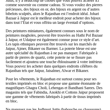
Juttis, il y a beaucoup de choses que vous pouvez acheter ici
comme souvenir ou comme cadeau. Si vous voulez des pierres
précieuses, des bijoux en or, des bijoux en argent ou d’autres
bibelots sculptés, alors le Rajasthan est l’endroit idéal. Johari
Bazaar à Jaipur est le meilleur endroit pour acheter des bijoux
dans tout l’État et vous offrira un large éventail d’options.
Des peintures miniatures, également connues sous le nom de
peintures mogholes, peuvent être trouvées au Hathi Pol Bazaar
à Jaipur, et Udaipur est également connue pour ce style d’art.
Les tapis ethniques peuvent être trouvés sur les marchés de
Jaipur, Ajmer, Bikaner ou Barmer. La poterie bleue est une
autre spécialité du Rajasthan à ne pas manquer. Fabriquée à
partir de pierres de quartz, cette poterie ne se fissure pas
facilement et ajoutera une touche éblouissante à votre intérieur.
Vous pouvez les acheter dans quelques endroits célèbres du
Rajasthan tels que Jaipur, Jaisalmer, Alwar et Bikaner.
Pour les vêtements, le Rajasthan est surtout connu pour ses
textiles imprimés en bloc et propose une gamme étonnante de
magnifiques Ghagra Choli, Lehengas et Bandhani Sarees. Des
magasins tels que Fabindia, Anokhi et Cottons Jaipur proposent
une gamme de vêtements fabriqués à partir de tissus imprimés
en bloc.
Ne manquez pas les Jodhpuri Juttis (babouche ou chaussures)