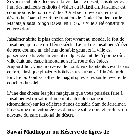
Si vous souhaitez découvrir la vie dans le désert, Jaisalmer est
l’un des meilleurs endroits à visiter au Rajasthan. Jaisalmer est
connue sous le nom de Ville d’Or et se trouve au cœur du
désert du Thar, à l’extrême frontière de l’Inde. Fondée par le
Maharaja Jaisal Singh Rawal en 1156, la ville a été construite
en grès doré.
Jaisalmer abrite le plus ancien fort vivant au monde, le fort de
Jaisalmer, qui date du 11ème siècle. Le fort de Jaisalmer s’élève
de terre comme un château de sable géant et la ville est
parsemée de havelis finement sculptés datant de l’époque où la
ville était une étape importante sur la route des épices.
Aujourd’hui, vous trouverez de nombreux habitants vivant dans
ce fort, ainsi que plusieurs hôtels et restaurants à l’intérieur du
fort. Le lac Gadisar offre de magnifiques vues sur le lever et le
coucher du soleil.
L’une des choses les plus magiques que vous puissiez faire à
Jaisalmer est un safari d’une nuit à dos de chameau
(dromadaire) sur les célèbres dunes de sable Sam de Jaisalmer.
Passez une nuit entourée des dunes de sable doré et profitez du
paysage du parc national du désert.
Sawai Madhopur ou Réserve de tigres de