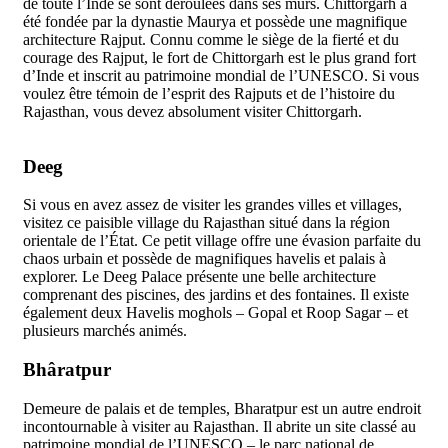
de toute l’Inde se sont déroulées dans ses murs. Chittorgarh a
été fondée par la dynastie Maurya et possède une magnifique
architecture Rajput. Connu comme le siège de la fierté et du
courage des Rajput, le fort de Chittorgarh est le plus grand fort
d’Inde et inscrit au patrimoine mondial de l’UNESCO. Si vous
voulez être témoin de l’esprit des Rajputs et de l’histoire du
Rajasthan, vous devez absolument visiter Chittorgarh.
Deeg
Si vous en avez assez de visiter les grandes villes et villages,
visitez ce paisible village du Rajasthan situé dans la région
orientale de l’État. Ce petit village offre une évasion parfaite du
chaos urbain et possède de magnifiques havelis et palais à
explorer. Le Deeg Palace présente une belle architecture
comprenant des piscines, des jardins et des fontaines. Il existe
également deux Havelis moghols – Gopal et Roop Sagar – et
plusieurs marchés animés.
Bhâratpur
Demeure de palais et de temples, Bharatpur est un autre endroit
incontournable à visiter au Rajasthan. Il abrite un site classé au
patrimoine mondial de l’UNESCO – le parc national de