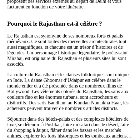
proposent des services externes au départ de Delhi et vous
facturent en fonction de votre itinéraire.
Pourquoi le Rajasthan est-il célèbre ?
Le Rajasthan est synonyme de ses nombreux forts et palais
médiévaux. Ce sont toutes des merveilles architecturales tout
aussi magnifiques, et chacune est un trésor d’histoires et de
légendes. Un personnage historique légendaire, le poète-saint
Mirabai, est originaire du Rajasthan et plusieurs sites lui sont
associés.
La culture du Rajasthan et les danses folkloriques sont uniques
en Inde. La danse Ghoomar d’Udaipur est célèbre dans le
monde entier et a été présentée dans de nombreux films de
Bollywood. Les vêtements colorés du Rajasthan, les saris aux
couleurs fluo et les énormes turbans, sont accrocheurs et
distinctifs. Des saris Bandhani au Kundan Naulakha Haar, les
acheteurs peuvent trouver de nombreux articles distincts.
Séjourner dans des hôtels-palais et des complexes hôteliers de
luxe, se détendre à Pushkar, faire un safari dans le désert, faire
du shopping à Jaipur, flâner dans les bazars et les marchés
animés, explorer les forts historiques et les tombeaux anciens…