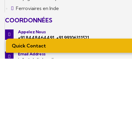
Ferroviaires en Inde
COORDONNÉES
Appelez Nous
+91 8448464491
,
+91 99106311521
Quick Contact
Email Address
info@delightedjourney.com
Notre Bureau
Location Voiture en Inde: Shop no 8, Suvidha
Market, Netaji Nagar, New Delhi -110023
MINISTRY OF TOURISM, GOVERNMENT OF INDIA
INDIAN ASSOCIATION OF TOUR OPERATORS (IATO)