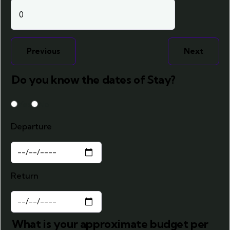
Previous
Next
Do you know the dates of Stay?
Yes
No
Departure
Return
What is your approximate budget per