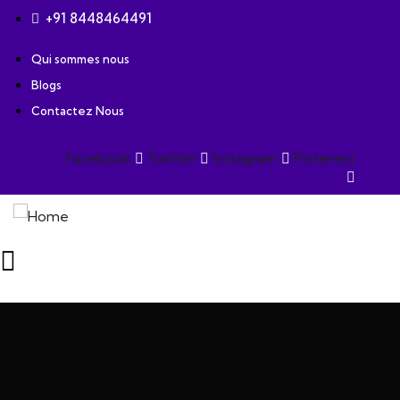
+91 8448464491
Qui sommes nous
Blogs
Contactez Nous
Facebook
Twitter
Instagram
Pinterest