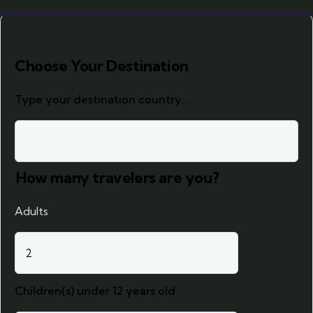
Choose Your Destination
Type your destination country...
How many travelers are you?
Adults
Children(s) under 12 years old