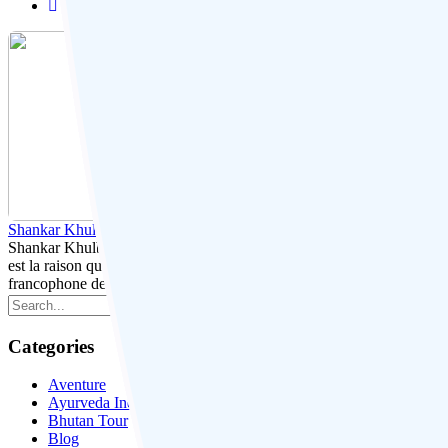
Shankar Khulbey
Shankar Khulbey est le co-fondateur de Location Voiture en Inde et a 
est la raison qui l'a poussé à fonder Location Voiture en Inde. Lorsqu'il
francophone depuis 1997 jusqu'à 2015. Vsiter partout l'Inde, Népal, 
Categories
Aventure
Ayurveda India
Bhutan Tour
Blog