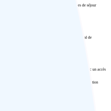
vez obtenir des permis spéciaux et payer des taxes de séjour
a peine de visiter l’Enchey Gompa et l’Institut Namgyal de
i.
 Gompa, un temple situé au sommet d’une montagne et avec un accès
s de la pâtisserie située à côté de la route. C’est une attraction