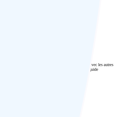
e. Le désir de voyager et de partager ses expériences avec les autres
akh, visiter les tribus d'Odisha et Nord-Est. Il était un guide