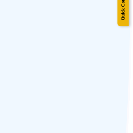
Quick Contact
plémentaire ou quelques heures à perdre, passez du temps dans cette
t depuis des décennies, ainsi que de nombreux restaurants, cafés et
ois connu sous le nom de Centre du Dharma Chakra, ce glorieux
as, des statues et de superbes peintures murales, le stupa doré du 16e
nnu pour l’une des plus belles architectures du monde et se dresse
que et religieux important à Gangtok. Il est niché dans les vallées
prières du bouddhisme, tous gravés de mantras que vous pouvez chanter
uddhistes sacrés, des ensembles de mandalas et d’autres objets