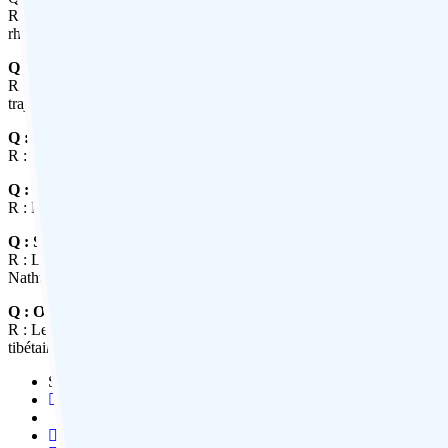
R : L’automne (octobre-novembre) est la meilleure saison pour visite
rhododendrons en pleine floraison.
Q : Y a-t-il un aéroport à Gangtok ?
R : Non, il n’y a pas d’aéroport à Gangtok. Cependant, si vous souha
trajet routier prendra 4 à 5 heures.
Q : Comment rejoindre Gangtok en train ?
R : Il n’y a pas de gare à Gangtok, vous devrez donc rejoindre New Jal
Q : Quels modes de transport sont disponibles pour se déplacer 
R : La meilleure façon de voyager depuis vos hôtels de Gangtok vers les
Q : Suggérez des choses à faire à Gangtok pour les aventuriers.
R : Le rafting, le parapente et le trekking font partie des activités in
Nathu La, qui est l’une des routes carrossables les plus belles d’Inde.
Q : Où faire du shopping à Gangtok ?
R : Le centre commercial le plus populaire de Gangtok est Lal Bazaar
tibétains. MG Marg est également un bon endroit pour faire du shopp
Share This Post: