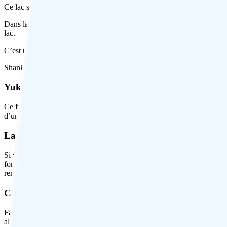
Ce lac sacré offre une atmosphère unique de paix et de tranquillité, mê
Dans la région du lac, il existe plusieurs possibilités d’hébergement, 
lac.
C’est une maison très simple mais elle offre des vues spectaculaires s
Shankar, notre guide, m’a accompagné lors de la première étape de ma 
Yuksom
Ce fut la première capitale du Sikkim, où les trois lamas couronnèrent 
d’une montagne, vous pourrez accéder au Dubti Gompa.
Lac Tsomgo, Gangtok
Si vous avez suffisamment de temps pour visiter un seul endroit à Gangt
fonte des neiges. La beauté inégalée du site est absolument fascinante.
remplacée par des fleurs épanouies en été. Les légendes révèlent que l
Col Nathula, Gangtok
Faisant partie de l’ancienne Route de la soie entre l’Inde et le Tibet,
altitude de 14 140 pieds, sera une véritable aventure. Nathula Pass acc