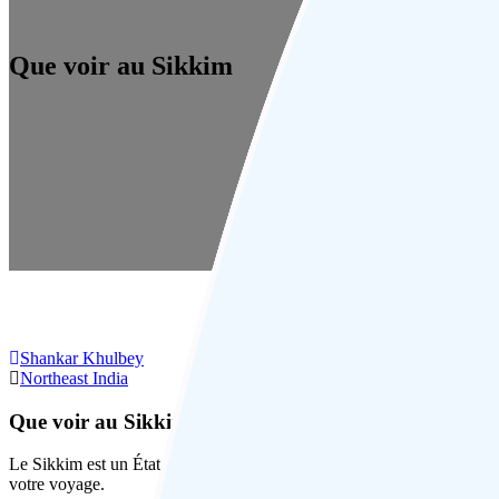
Que voir au Sikkim
Shankar Khulbey
Northeast India
Que voir au Sikkim
Le Sikkim est un État pour ceux d’entre nous qui aiment les montagnes
votre voyage.