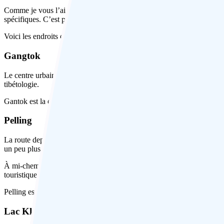
Comme je vous l’ai déjà dit, le Nord Sikkim est réservé uniquement 
spécifiques. C’est pourquoi je me suis déplacé uniquement dans la cap
Voici les endroits que j’ai visités et que je vous recommande d’inclur
Gangtok
Le centre urbain de Gantok constitue une promenade assez agréable po
tibétologie.
Gantok est la capitale du Sikkim et c’est donc aussi là que l’offre d’h
Pelling
La route depuis le village vous mène à Pemayangtse Gompa, l’un des
un peu plus difficile.
À mi-chemin entre Pelling et le premier temple se trouve une école pour 
touristique évidente, mais avec un bon objectif.
Pelling est une petite ville, mais vous pouvez trouver de nombreuses
Lac Khecheopalri