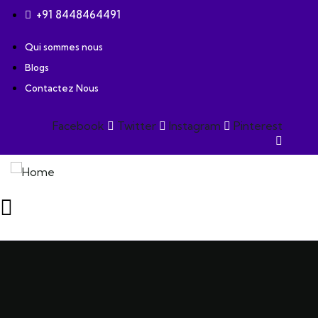
+91 8448464491
Qui sommes nous
Blogs
Contactez Nous
Facebook
Twitter
Instagram
Pinterest