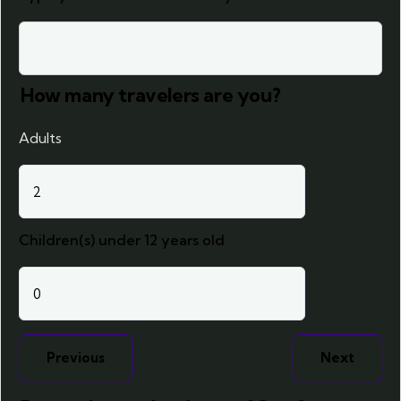
How many travelers are you?
Adults
Children(s) under 12 years old
Previous
Next