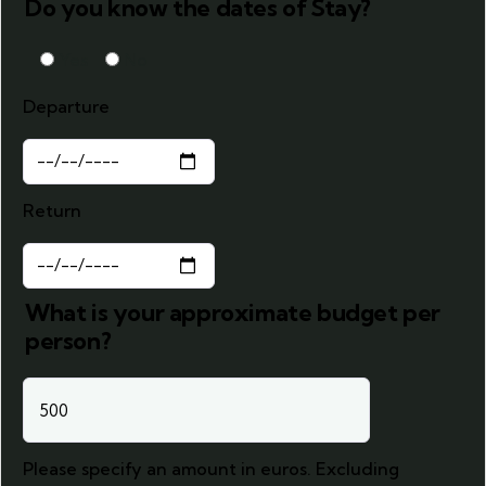
Do you know the dates of Stay?
Yes
No
Departure
Return
What is your approximate budget per
person?
Please specify an amount in euros. Excluding