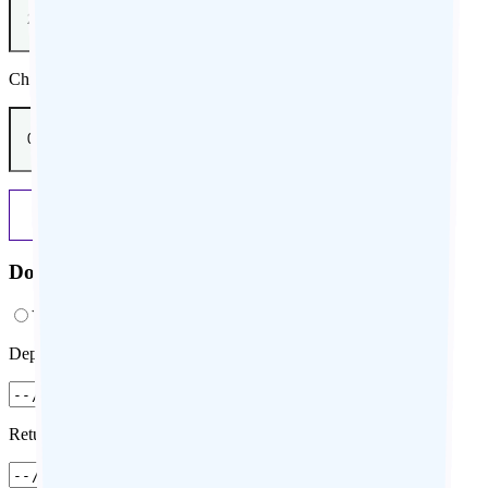
Children(s) under 12 years old
Previous
Next
Do you know the dates of Stay?
Yes
No
Departure
Return