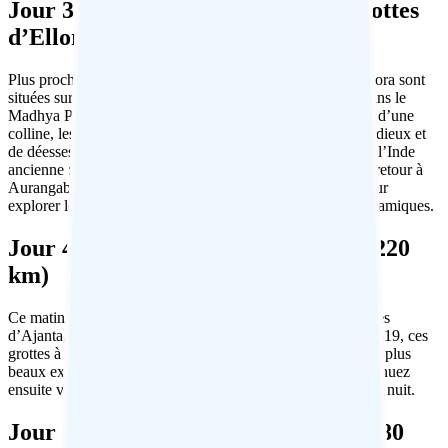
Jour 3 : Aurangabad – Visite des grottes
d’Ellora
Plus proches d’Aurangabad que d’Ajanta, les grottes d’Ellora sont
situées sur une ancienne route commerciale entre Ujjain dans le
Madhya Pradesh et la côte ouest de l’Inde. Situées au pied d’une
colline, les grottes contiennent des sculptures élaborées de dieux et
de déesses et représentent trois des principales religions de l’Inde
ancienne : le bouddhisme, l’hindouisme et le jaïnisme. Au retour à
Aurangabad, visitez le fort de Daulatabad du 11e siècle pour
explorer les formidables défenses et admirer les vues panoramiques.
Jour 4 : Aurangabad à Burhanpur (220
km)
Ce matin, quittez Aurangabad et conduisez jusqu’aux grottes
d’Ajanta, antérieures à celles d’Ellora. Redécouvertes en 1819, ces
grottes à prédominance bouddhiste contiennent certains des plus
beaux exemples de peinture et de fresques indiennes. Continuez
ensuite vers la petite ville de Burhanpur où vous passerez la nuit.
Jour 5 : Burhanpur à Maheshwar (180