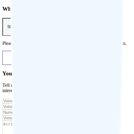
What is your approximate budget per person?
Please specify an amount in euros. Excluding international flights.
Previous
Next
Your contact details
Tell us about your travel project, describe your desires, your
interests, or any details that could help us personalize your trip.