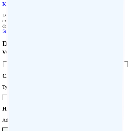
Khajuraho en Inde
Découvrez Khajuraho La visite de Khajuraho en Inde est une
expérience incroyable pour les amateurs d'histoire, d'architecture et
de culture ...
Savoir Plus
Demander des informations pour votre
voyage
Choose Your Destination
Type your destination country...
How many travelers are you?
Adults