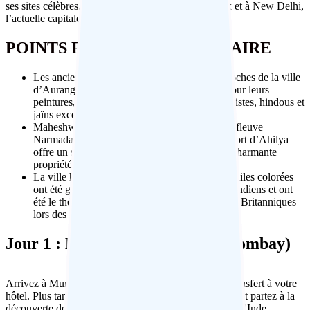
ses sites célèbres. Terminez le voyage dans le Vieux et à New Delhi,
l’actuelle capitale de l’Inde.
POINTS FORTS DE L’ITINÉRAIRE
Les anciennes grottes d’Ajanta et d’Ellora, proches de la ville
d’Aurangabad, sont mondialement connues pour leurs
peintures, sculptures, fresques et écrits bouddhistes, hindous et
jaïns exceptionnels.
Maheshwar se trouve sur la rive nord du large fleuve
Narmada et un centre prospère de tissage. Le fort d’Ahilya
offre un séjour convivial et détendu dans une charmante
propriété du 18e siècle.
La ville historique de Gwalior et son fort aux tuiles colorées
ont été gouvernés par de nombreux royaumes indiens et ont
été le théâtre d’une rébellion majeure contre les Britanniques
lors des événements de 1857.
Jour 1 : Bienvenue à Mumbai (Bombay)
Arrivez à Mumbai mi-nuit ou au très tôt le matin et transfert à votre
hôtel. Plus tard dans la journée, retrouvez votre guide et partez à la
découverte de la ville, en commençant par la Porte de l’Inde