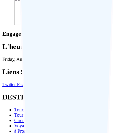
Engagement responsable
L'heure en Inde:
Friday, August 7, 2026, 09:17:41 AM
Liens Sociaux:
Twitter
Facebook
Instagram
Linkedin
DESTINATIONS PAR ÉTATS
Tour de l'Inde du Nord
Tour de l'Inde du Sud
Circuit au Rajasthan
Voyages Himachal
à Propos de Delhi