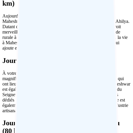
km)
Aujourd’hui, conduisez jusqu’à la petite ville riveraine de
Maheshwar pour un séjour de trois nuits au fort historique d’Ahilya.
Datant de la fin des années 1600, le fort d’Ahilya est un endroit
merveilleux pour se détendre quelques jours et découvrir l’Inde
rurale à son meilleur. Surplombant la rivière sacrée Narmada, la vie
à Maheshwar est lente et a peu changé au fil des siècles, ce qui
ajoute encore au charme de la ville.
Jour 6 : Maheshwar
À votre guise. Explorez le fort, passez du temps dans les
magnifiques ghats et assistez aux rituels religieux intemporels qui
ont lieu le long de la rivière Narmada depuis des siècles. Maheshwar
est également vénérée comme une ville sainte par les adeptes du
Seigneur Shiva et il existe de nombreux temples et sanctuaires
dédiés à cette importante divinité au bord de la rivière. La ville est
également connue pour la fabrication de saris raffinés, une industrie
artisanale locale florissante.
Jour 7 : Maheshwar – visite de Mandu
(80 km)