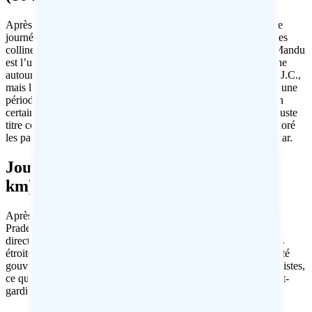
Après le petit-déjeuner, route vers Mandu pour une visite d’une
journée complète de cet important site historique. Située dans les
collines de Vindhya, la collection de bâtiments islamiques de Mandu
est l’une des plus belles d’Inde. Il existe des preuves que la zone
autour de Mandu a été occupée dès le début du 6e siècle après J.C.,
mais l’âge d’or de la ville a eu lieu sous les sultans pathans, où une
période de paix et de prospérité a conduit à la construction d’un
certain nombre de chefs-d’œuvre architecturaux. Mandu est à juste
titre célèbre pour son architecture islamique et, après avoir exploré
les palais, les mosquées et les mausolées, retournez à Maheshwar.
Jour 8 : De Maheshwar à Bhopal (270
km)
Après le petit-déjeuner, route vers Bhopal. Capitale du Madhya
Pradesh, le mélange de parcs et de palais de Bhopal contraste
directement avec les grandes mosquées frénétiques et les ruelles
étroites animées de la vieille ville. Au fil des siècles, Bhopal a été
gouvernée par une succession de femmes musulmanes progressistes,
ce qui a fait de la ville l’une des plus modernes et des plus avant-
gardistes du pays.