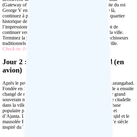
(Gateway of India), construite pour commémorer la visite du roi
George V en 1911, et le Musée du Prince de Galles. De là,
continuez à pied pour une promenade tranquille dans le quartier
historique de Colaba en prenant le temps d’admirer
l’impressionnante architecture gothique victorienne avant de
continuer vers Malabar Hill pour profiter d’une vue sur la ville.
Terminez la journée aux Dhobi ghats colorés où les blanchisseurs
traditionnels récupèrent, lavent et rendent le linge de la ville.
Check-in: 14H00
Jour 2 : De Mumbai à Aurangabad (en
avion)
Après le petit-déjeuner, transfert à l’aéroport et vol vers Aurangabad.
Fondée en 1610 après J.C. sous le nom de Khadke, la ville a ensuite
changé de nom pour Aurangabad en l’honneur du dernier grand
souverain moghol Aurangzeb qui a construit une nouvelle citadelle
dans la ville en 1692. Cet après-midi, visitez la ville, une base
populaire pour visiter les extraordinaires temples d’Ellora et
d’Ajanta. Les sites d’intérêt incluent la mosquée Jama Masjid et le
mausolée Bibi-Ka-Maqbara, un monument de la fin du 17e siècle
inspiré du Taj Mahal.