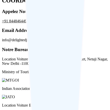
COORDONNÉES
Appelez Nous
+91 8448464491
,
+91 99106311521
Email Address
info@delightedjourney.com
Notre Bureau
Location Voiture en Inde: Shop no 8, Suvidha Market, Netaji Nagar,
New Delhi -110023
Ministry of Tourism, Government of India
Indian Association of Tour Operators (IATO)
Location Voiture En Inde on Tripadvisor