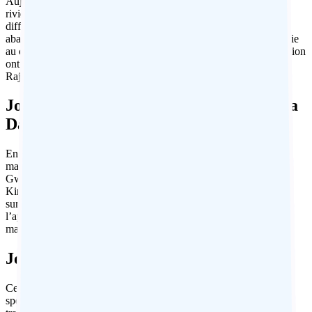
Aujourd’hui, explorez Orchha. Les ruines s’étendent de la jolie
rivière Betwa et couvrent une vaste zone. Visitez des palais dans
différents états de réparation, des temples en ruine, des havelis
abandonnés et d’imposants cénotaphes. Construits en grande partie
au cours des 16e et 17e siècles, les plus beaux bâtiments de la région
ont été érigés sous le règne de Bir Singh Deo, avec notamment le
Raj Mahal, le Rai Praveen Mahal et le Jahangir Mahal.
Jour 12 : Orchha à Gwalior (120 km) via
Datia
En quittant Orchha, conduisez jusqu’à Datia pour visiter son
magnifique palais Rajput, puis continuez vers le nord jusqu’à
Gwalior. À l’arrivée, séjournez une nuits au charmant palais Usha
Kiran, une ancienne maison d’hôtes du Maharaja. Gwalior est
surtout connue pour son vaste fort qui domine la ville et, dans
l’après-midi, visitez le palais Jai Vilas voisin, qui est toujours la
maison ancestrale de la famille royale Scindia.
Jour 13 : De Gwalior à Agra (120 km)
Ce matin, montez au-dessus de la ville jusqu’au fort
spectaculairement situé. Au fil des siècles, le fort de Gwalior a été