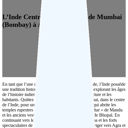
L’Inde Centrale – Un voyage de Mumbai
(Bombay) à Agra
En tant que l’une des plus grandes nations du monde, l’Inde possède
une tradition historique inégalée avec cet itinéraire explorant les âges
de l’histoire indienne à travers la religion, l’architecture et les
habitants. Quittez la grandeur victorienne de Mumbai, dans le centre
de l’Inde, pour un voyage vers le centre de l’Inde, qui abrite les
temples rupestres d’Ajanta et d’Ellora, la « cité perdue » de Mandu
et les anciens vestiges bouddhistes de Sanchi, près de Bhopal. En
continuant vers le nord, visitez la magnifique Orchha et les forts
spectaculaires de Datia et Gwalior avant de vous diriger vers Agra et