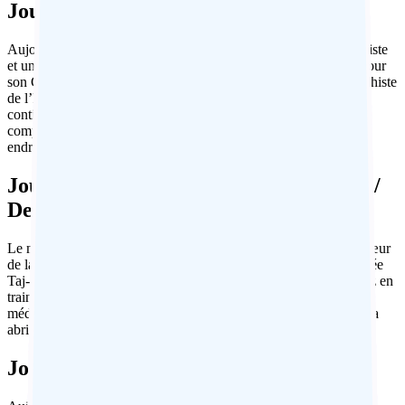
Jour 9 : Bhopal – visite de Sanchi
Aujourd’hui, visite de Sanchi – un important sanctuaire bouddhiste
et un centre principal de la religion du pays. Sanchi est connu pour
son Grand Stupa qui est sans doute la plus belle structure bouddhiste
de l’Inde et l’un des plus anciens monuments religieux du sous-
continent. Le Grand Stupa est au centre d’un impressionnant
complexe de temples, sanctuaires et monastères et constitue un
endroit fascinant à explorer. Dans l’après-midi, retour à Bhopal.
Jour 10 : De Bhopal à Jhansi – en train /
De Jhansi à Orchha (15 km)
Le matin, visite de Bhopal dans et autour de la place Imam, le cœur
de la royauté de Bhopal. Les points forts comprennent la mosquée
Taj-ul-Masjid, Moti Masjid et Shaukat Mahal. Plus tard, voyagez en
train jusqu’à Jhansi, puis par la route jusqu’à Orchha. Ville
médiévale abandonnée mais aujourd’hui village endormi, Orchha
abrite de nombreux palais, temples et chhatris en ruines.
Jour 11 : Orchha