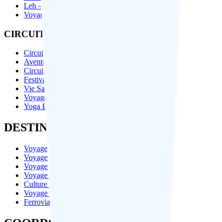
Leh – Ladakh
Voyage du Bhoutan
CIRCUITS EN INDE PAR THÈME
Circuit Culturelle
Aventure Et Trekking
Circuit Bien-Être
Festival En Inde Du Nord
Vie Sauvage / Tigre Safari
Voyages Spirituels
Yoga Et Méditation
DESTINATIONS POPULARS
Voyage Bhoutan
Voyage Haridwar
Voyage Rishikesh
Voyage Amritsar
Culture du Bhoutan
Voyage au Himalaya
Ferroviaires en Inde