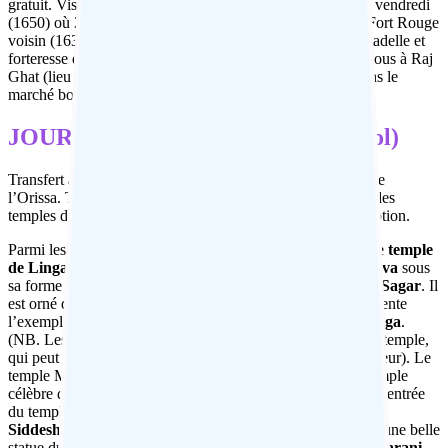
gratuit. Visite de l’après-midi à Old Delhi : la mosquée du vendredi
(1650) où 25 000 personnes peuvent prier, on se rend au Fort Rouge
voisin (1630), visible uniquement de l’extérieur: palais, citadelle et
forteresse des empereurs de la dynastie moghole, arrêtez-vous à Raj
Ghat (lieu où Ghandi a été incinéré) et promenez-vous dans le
marché bondé de Chandni Chowk. Nuit à Delhi.
JOUR 3 : Delhi – Bhubaneshwar (Vol)
Transfert à l’aéroport et vol pour Bhubaneshwar, capitale de
l’Orissa. Transfert à l’hôtel. Déjeuner. L’après-midi, visite des
temples de la ville, dont nous fournissons une brève description.
Parmi les plus beaux temples de
Bhubaneswar
se trouve le
temple
de Lingaraj
, construit au 11ème siècle et dédié au dieu
Shiva
sous
sa forme
Harihara
, au nord duquel se trouve le
lac Bindu Sagar
. Il
est orné de belles sculptures sculptées sur la flèche et représente
l’exemple le plus marquant de l’architecture classique
Kalinga
.
(NB. Les non-hindous ne sont pas autorisés à l’intérieur du temple,
qui peut être observé depuis une plateforme située à l’extérieur). Le
temple Mukteshwar, datant d’environ 950, est un autre exemple
célèbre de l’architecture classique de la région : le torana à l’entrée
du temple est remarquable. A proximité se trouve le temple
Siddeshwar
, construit dans le style Pancharatna, qui abrite une belle
statue du
dieu Ganesh
en position verticale.
Le temple Rajarani