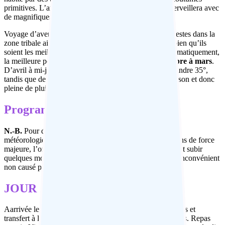
primitives. L’arrêt à Bhubaeswar, la capitale, vous émerveillera avec
de magnifiques temples jaïns.
Voyage d’aventure grâce à des hébergements très modestes dans la
zone tribale ainsi qu’à des hôtel et restaurants simple, bien qu’ils
soient les meilleurs disponibles lors des excursions. Climatiquement,
la meilleure période pour visiter l’Orissa est de
novembre à mars
.
D’avril à mi-juin, les températures diurnes peuvent atteindre 35°,
tandis que de juillet à octobre c’est la saison de la mousson et donc
pleine de pluie.
Programme de voyage
N.-B.
Pour des raisons opérationnelles ou de conditions
météorologiques défavorables, ou encore pour des raisons de force
majeure, l’ordre des visites dans les différentes villes peut subir
quelques modifications. Nous nous excusons pour tout inconvénient
non causé par notre organisation
JOUR 1: Arrivée à Delhi
Aarrivée le matin. Rencontre avec un de nos représentants et
transfert à l’hôtel. Chambre disponible à horaires réguliers. Repas