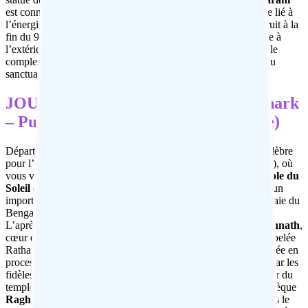
est connu pour ses sculptures érotiques liées au culte tantrique lié à
l’énergie féminine.
Le temple de Brahmeswara
a été construit à la
fin du 9ème siècle et est richement sculpté à l’intérieur comme à
l’extérieur (NB : les non-hindous sont autorisés à entrer dans le
complexe du temple, mais ne sont pas autorisés à l’intérieur du
sanctuaire). A la fin des visites, retour à l’hôtel. Dîner et nuit.
JOUR 4: Bhubaneshwar – Pipli – Konark
– Puri (110 Km, environ 3hrs de route)
Départ le matin pour
Puri.
Premier arrêt à
Pipli
, un village célèbre
pour l’artisanat du patchwork. Continuez vers Konark (60 km), où
vous visitez les ruines de la grandiose
Pagode Noire
, un
temple du
Soleil
datant de 1241. Continuez encore 32 km jusqu’à
Puri
, un
important centre religieux et destination de pèlerinage, sur la baie du
Bengale. Arrivée et hébergement à l’hôtel. Déjeuner à l’hôtel.
L’après-midi, visite du grand bazar de Puri et du
temple Jagannath
,
cœur de la ville. Le temple est célèbre pour la fête annuelle appelée
Ratha Yatra, au cours de laquelle l’image de Jagannath est portée en
procession sur d’immenses chars richement décorés, poussés par les
fidèles. (NB : les non-hindous ne sont pas autorisés à l’intérieur du
temple, qui doit être vu depuis une plate-forme dans la bibliothèque
Raghunathan
. Le dimanche, cette plate-forme est fermée mais le