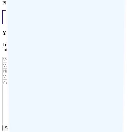
Please specify an amount in euros. Excluding international flights.
Previous
Next
Your contact details
Tell us about your travel project, describe your desires, your
interests, or any details that could help us personalize your trip.