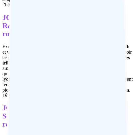
l’hôtel. Dîner et nuit.
JOUR 7 : Rayagada – Kotgarh –
Rayagada (180 Km et environ 3H30 de
route)
Excursion au marché tribal hebdomadaire de la tribu
Kutia Kondh
et visite des villages traditionnels à proximité. La seule façon de voir
ce groupe ethnique est lors du marché hebdomadaire du mardi.
Les
tribus Kondh
pratiquent des cultes étrangers à l’hindouisme, liés
aux esprits de la nature : elles croient par exemple à la possibilité
qu’un homme puisse se transformer en tigre, à l’image de notre
lycanthropisme. Les membres de ces groupes ethniques sont souvent
reconnaissables aux tatouages ​​qui couvrent leur visage. Déjuner
pique nique par l’hôtel. À la fin de l’excursion, retour à
Rayagada
.
Dîner et nuit.
JOUR 8 : Rayagada – Chatikona –
Semiliguda (225 Km et environ 5H30 de
route)