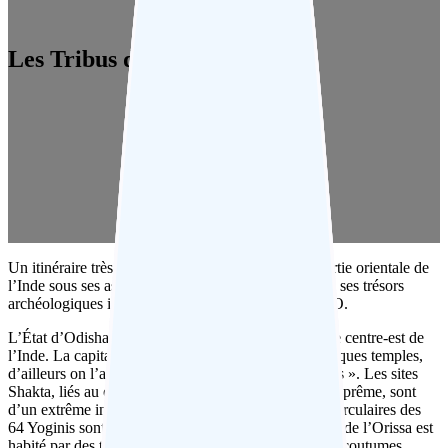
Les Tribus d’Orissa
Un itinéraire très intéressant qui parcourt toute la partie orientale de
l’Inde sous ses aspects très différents : l’Orissa, avec ses trésors
archéologiques inestimables protégés par l’UNESCO.
L’État d’Odisha, ou Orissa, s’étend le long de la côte centre-est de
l’Inde. La capitale,
Bhubaneswar,
abrite de magnifiques temples,
d’ailleurs on l’appelle aussi la « ville aux 500 temples ». Les sites
Shakta, liés au culte de Shakti ou énergie féminine suprême, sont
d’un extrême intérêt, et parmi eux les deux temples circulaires des
64 Yoginis sont d’une grande importance. L’intérieur de l’Orissa est
habité par des tribus dravidiennes et australoïdes aux coutumes