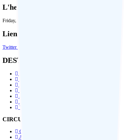
L'heure en Inde:
Friday, August 7, 2026, 02:14:51 PM
Liens Sociaux:
Twitter
Facebook
Instagram
Linkedin
DESTINATIONS PAR ÉTATS
Tour de l'Inde du Nord
Tour de l'Inde du Sud
Circuit au Rajasthan
Voyages Himachal
à Propos de Delhi
Leh – Ladakh
Voyage du Bhoutan
CIRCUITS EN INDE PAR THÈME
Circuit Culturelle
Aventure Et Trekking