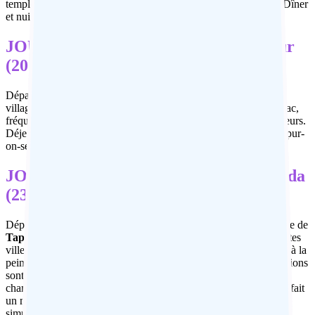
temple peut être vu depuis une autre plate-forme à l’extérieur.) Dîner
et nuit à l’hôtel.
JOUR 5 : Puri – Lac Chilka – Gopalpur
(200 Km, environ 4 hrs de route)
Départ pour le grand lagon appelé
Chilka Lake
, avec arrêt au
village de
tisserands d’Olasingh
. Promenade en bateau sur le lac,
fréquenté en hiver par de nombreuses espèces d’oiseaux migrateurs.
Déjeuner dans un restaurant local, puis continuation vers Gopalpur-
on-sea. Arrivée et hébergement à l’hôtel. Dîner et nuit.
JOUR 6: Gopalpur – Taptani – Rayagada
(235 Km, environ 5h30 en route)
Départ en direction de
Rayagada
en traversant la zone vallonnée de
Taptapani
, où se trouvent des sources thermales. Visite des petites
villes et villages
des tribus Saora
. Cette population se consacre à la
peinture et à l’artisanat. Les thèmes récurrents dans leurs décorations
sont les arbres et les animaux.
Les Saora
ont une culture
chamanique et croient fermement aux mauvais esprits, ce qui en fait
un motif de culte. Repas pique nique par l’hôtel ou un gargote
simple. Continuation vers Rayagada. Arrivée et hébergement à