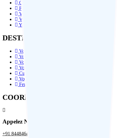
Circuit Bien-Être
Festival En Inde Du Nord
Vie Sauvage / Tigre Safari
Voyages Spirituels
Yoga Et Méditation
DESTINATIONS POPULARS
Voyage Bhoutan
Voyage Haridwar
Voyage Rishikesh
Voyage Amritsar
Culture du Bhoutan
Voyage au Himalaya
Ferroviaires en Inde
COORDONNÉES
Appelez Nous
+91 8448464491
,
+91 99106311521