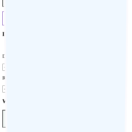
Previous
Next
Do you know the dates of Stay?
Yes
No
Departure
Return
What is your approximate budget per person?