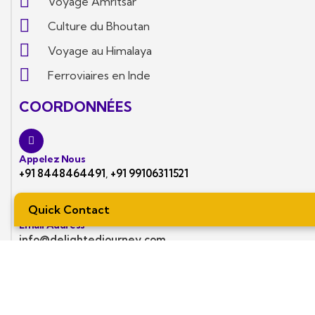
Voyage Amritsar
Culture du Bhoutan
Voyage au Himalaya
Ferroviaires en Inde
COORDONNÉES
Appelez Nous
+91 8448464491
,
+91 99106311521
Quick Contact
Email Address
info@delightedjourney.com
Notre Bureau
Location Voiture en Inde: Shop no 8, Suvidha