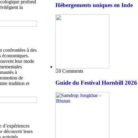
n écologique profond
Hébergements uniques en Inde
ivilégient la
t confrontées à des
tés économiques.
souvent leur mode
ernementales
0 Comments
unautés à
 promotion de
Guide du Festival Hornbill 202
tre tradition et
e d’expériences
de découvrir leurs
 activités