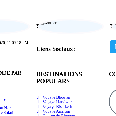
ur-mesure
Paiement sécurisé
E
026, 11:05:19 PM
Liens Sociaux:
INDE PAR
DESTINATIONS
C
POPULARS
Voyage Bhoutan
king
Voyage Haridwar
Voyage Rishikesh
 Du Nord
Voyage Amritsar
e Safari
Culture du Bhoutan