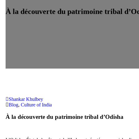
À la découverte du patrimoine tribal d’O
Shankar Khulbey
Blog
,
Culture of India
À la découverte du patrimoine tribal d’Odisha