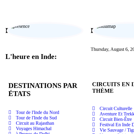
Expertise locale
Expérience s
Thursday, August 6, 2
L'heure en Inde:
CIRCUITS EN 
DESTINATIONS PAR
THÈME
ÉTATS
Circuit Culturelle
Tour de l'Inde du Nord
Aventure Et Trek
Tour de l'Inde du Sud
Circuit Bien-Être
Circuit au Rajasthan
Festival En Inde
Voyages Himachal
Vie Sauvage / Tigr
à Propos de Delhi