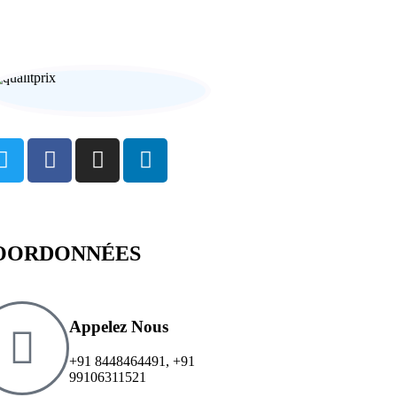
ngagement responsable
OORDONNÉES
Appelez Nous
+91 8448464491
,
+91
99106311521