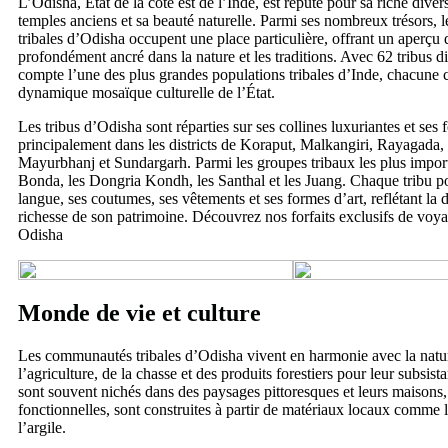
L’Odisha, État de la côte est de l’Inde, est réputé pour sa riche diversi
temples anciens et sa beauté naturelle. Parmi ses nombreux trésors,
tribales d’Odisha occupent une place particulière, offrant un aperçu
profondément ancré dans la nature et les traditions. Avec 62 tribus di
compte l’une des plus grandes populations tribales d’Inde, chacune c
dynamique mosaïque culturelle de l’État.
Les tribus d’Odisha sont réparties sur ses collines luxuriantes et ses 
principalement dans les districts de Koraput, Malkangiri, Rayagada
Mayurbhanj et Sundargarh. Parmi les groupes tribaux les plus import
Bonda, les Dongria Kondh, les Santhal et les Juang. Chaque tribu p
langue, ses coutumes, ses vêtements et ses formes d’art, reflétant la di
richesse de son patrimoine. Découvrez nos forfaits exclusifs de voya
Odisha
Monde de vie et culture
Les communautés tribales d’Odisha vivent en harmonie avec la natu
l’agriculture, de la chasse et des produits forestiers pour leur subsist
sont souvent nichés dans des paysages pittoresques et leurs maisons
fonctionnelles, sont construites à partir de matériaux locaux comme
l’argile.