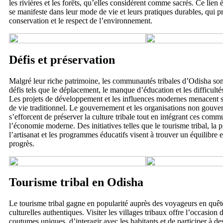
les rivières et les forêts, qu’elles considèrent comme sacrés. Ce lie
se manifeste dans leur mode de vie et leurs pratiques durables, qui pr
conservation et le respect de l’environnement.
Défis et préservation
Malgré leur riche patrimoine, les communautés tribales d’Odisha son
défis tels que le déplacement, le manque d’éducation et les difficul
Les projets de développement et les influences modernes menacent 
de vie traditionnel. Le gouvernement et les organisations non gouv
s’efforcent de préserver la culture tribale tout en intégrant ces comm
l’économie moderne. Des initiatives telles que le tourisme tribal, la
l’artisanat et les programmes éducatifs visent à trouver un équilibre en
progrès.
Tourisme tribal en Odisha
Le tourisme tribal gagne en popularité auprès des voyageurs en quêt
culturelles authentiques. Visiter les villages tribaux offre l’occasion 
coutumes uniques, d’interagir avec les habitants et de participer à des