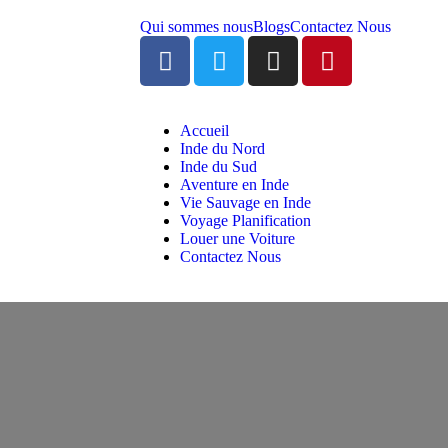
Qui sommes nous
Blogs
Contactez Nous
Accueil
Inde du Nord
Inde du Sud
Aventure en Inde
Vie Sauvage en Inde
Voyage Planification
Louer une Voiture
Contactez Nous