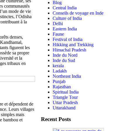
té culturelle, ses
Blog
 les communautés
Central India
 d’un mode de vie
Conseils de voyage en Inde
stinctes, l’Odisha
Culture of India
ontribuant à la
Delhi
Eastern India
Faune
forêts denses,
Festival of India
, Kandhamal,
Hikking and Trekking
ants figurent les
Himachal Pradesh
ossède sa propre
Inde du Nord
versité et la
Inde du Sud
ges tribaux en
kerala
Ladakh
Northeast India
Punjab
Rajasthan
Spiritual India
Triangle Tour
Uttar Pradesh
re et dépendent de
Uttarakhand
ance. Leurs villages
, simples mais
Recent Posts
 le bambou et