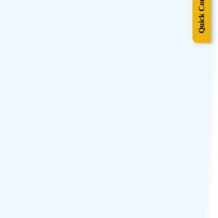
Quick Contact
pour lui-même ? C’est cette moquerie qui le poussa à construire son
des réceptions officielles organisées ici par la famille royale
d’un lac ? Et cet hôtel des plus romantiques est le lieu idéal pour des
paisibles, ses temples exotiques et ses jardins resplendissants, a
voitures anciennes.