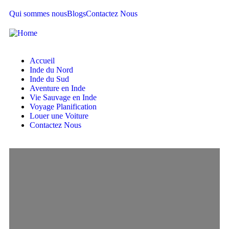
Qui sommes nous
Blogs
Contactez Nous
Accueil
Inde du Nord
Inde du Sud
Aventure en Inde
Vie Sauvage en Inde
Voyage Planification
Louer une Voiture
Contactez Nous