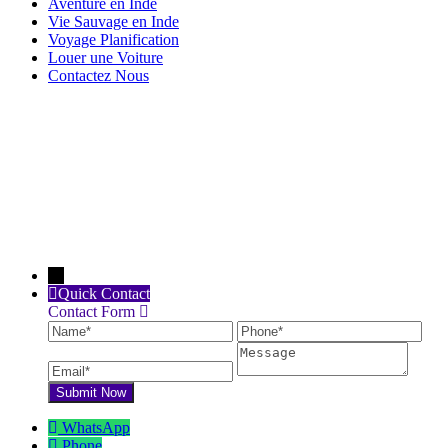
Aventure en Inde
Vie Sauvage en Inde
Voyage Planification
Louer une Voiture
Contactez Nous
←
Quick Contact
Contact Form
Name
Phone
Ema
Message
WhatsApp
Phone