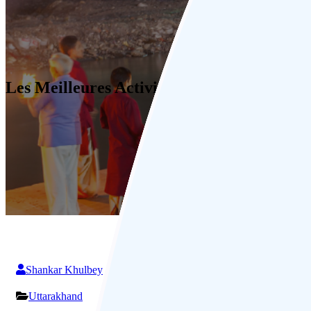
Les Meilleures Activités à Rishikesh
Shankar Khulbey
Uttarakhand