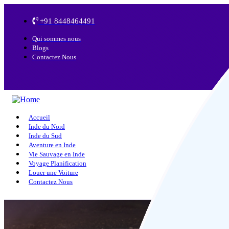
+91 8448464491
Qui sommes nous
Blogs
Contactez Nous
Accueil
Inde du Nord
Inde du Sud
Aventure en Inde
Vie Sauvage en Inde
Voyage Planification
Louer une Voiture
Contactez Nous