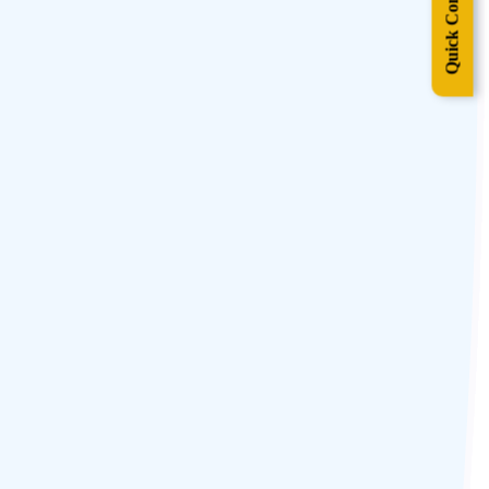
Quick Contact
vous
our
ous
nt
ule
e
des