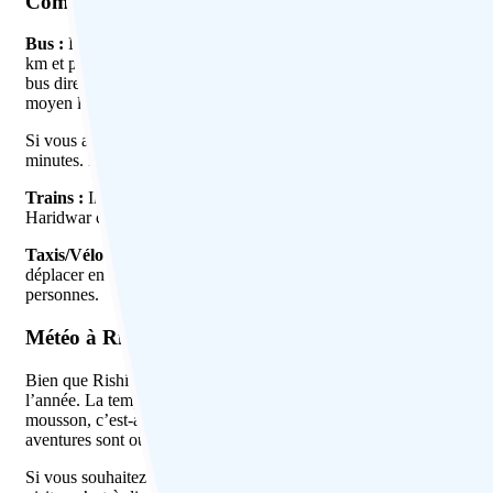
Comment se rendre à Rishikesh
Bus :
Le moyen de se rendre à Rishikesh dépend évidemment de votr
km et prend 4 à 5 heures de route selon le mode de transport. La mei
bus directs quotidiennement depuis Delhi, ce qui prend 6 à 7 heures 
moyen le moins cher de se rendre à Rishikesh depuis Delhi.
Si vous arrivez de Dehradun à Rishikesh par la route, optez pour le
minutes. Il existe également des bus, mais les taxis partagés sont l
Trains :
Il n’y a pas de train direct pour Rishikesh depuis Delhi. La
Haridwar chaque jour, notamment Shatabadi Express, Jan Shatabdi,
Taxis/Vélo :
Vous pouvez également louer un vélo ou une voiture p
déplacer en voiture. C’est le moyen le plus cher et vous coûterait e
personnes.
Météo à Rishikesh
Bien que Rishikesh soit situé à proximité des collines, sa situation 
l’année. La température moyenne à Rishikesh est d’environ 28 degrés
mousson, c’est-à-dire pendant l’hiver, qui dure d’octobre à février. C
aventures sont ouvertes aux touristes. Il peut faire froid au mois de 
Si vous souhaitez faire du rafting ou du camping à Rishikesh, gardez 