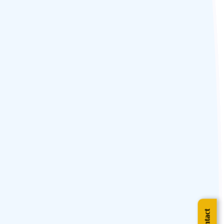
g
nde
e
ne
 que