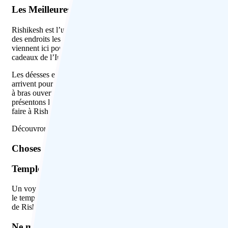
Les Meilleures Activités à Rishikesh
Rishikesh est l’une des villes indiennes aux multiples facettes. Situ
des endroits les plus visités d’Inde. C’est une destination de week
viennent ici pour découvrir le Nirvana à Rishikesh, tandis que les 
cadeaux de l’Inde au monde. Les dévots pieux font leur voyage pou
Les déesses et les routards affluent pour profiter de l’Himalaya et 
arrivent pour le parachutisme, le rafting, la randonnée, la conduite
à bras ouverts et les fait tomber irrévocablement amoureux du lieu. 
présentons le guide touristique de Rishikesh, qui comprend les lieux
faire à Rishikesh.
Découvrons d’abord tous les lieux touristiques de Rishikesh.
Choses à faire à Rishikesh
Temples de Rishikesh
Un voyage à Rishikesh n’est pas complet sans la visite de ses templ
le temple Lakshman, le temple Trayambakeshwar, le temple Mansa 
de Rishikesh se trouve le temple Neelkanth, dédié au Seigneur Shiva
Ne manquez pas l’Aartis (cérémonie du Gange) pend