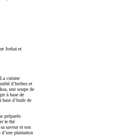
me Jorhat et
 La cuisine
ariété d’herbes et
aksa, une soupe de
gre à base de
à base d’huile de
ise préparée
r le thé
sa saveur et son
 d’une plantation