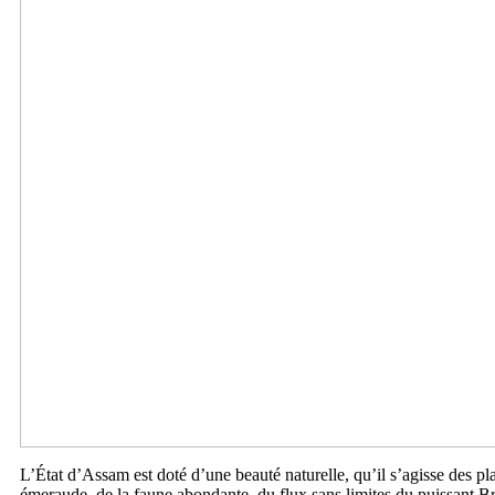
L’État d’Assam est doté d’une beauté naturelle, qu’il s’agisse des pl
émeraude, de la faune abondante, du flux sans limites du puissant 