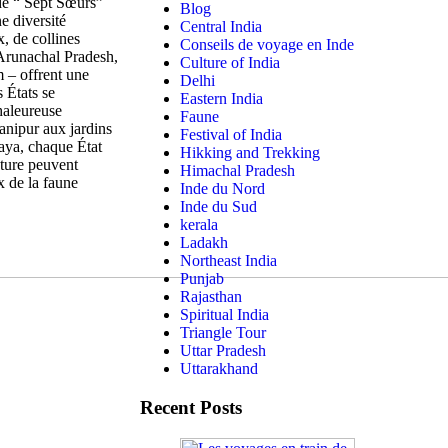
 de “ Sept Sœurs”
Blog
e diversité
Central India
, de collines
Conseils de voyage en Inde
 Arunachal Pradesh,
Culture of India
 – offrent une
Delhi
 États se
Eastern India
chaleureuse
Faune
Manipur aux jardins
Festival of India
aya, chaque État
Hikking and Trekking
nture peuvent
Himachal Pradesh
x de la faune
Inde du Nord
Inde du Sud
kerala
Ladakh
Northeast India
Punjab
Rajasthan
Spiritual India
Triangle Tour
Uttar Pradesh
Uttarakhand
Recent Posts