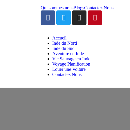
Qui sommes nous
Blogs
Contactez Nous
Accueil
Inde du Nord
Inde du Sud
Aventure en Inde
Vie Sauvage en Inde
Voyage Planification
Louer une Voiture
Contactez Nous