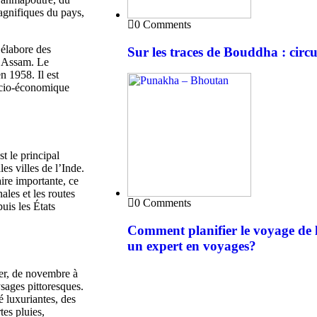
agnifiques du pays,
0 Comments
 élabore des
Sur les traces de Bouddha : circ
n Assam. Le
 1958. Il est
ocio-économique
t le principal
es villes de l’Inde.
ire importante, ce
ales et les routes
0 Comments
uis les États
Comment planifier le voyage de 
un expert en voyages?
ver, de novembre à
ysages pittoresques.
é luxuriantes, des
tes pluies,