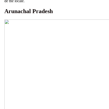
de thé locale.
Arunachal Pradesh