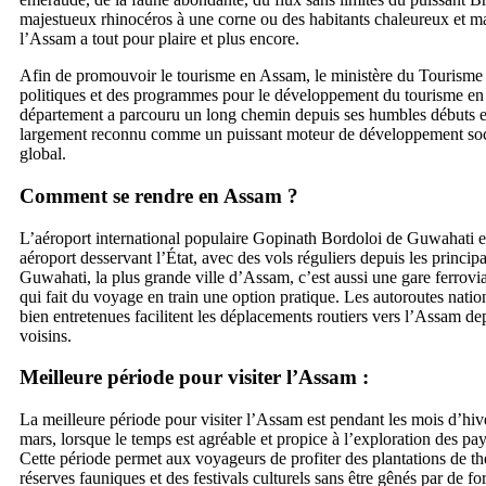
majestueux rhinocéros à une corne ou des habitants chaleureux et m
l’Assam a tout pour plaire et plus encore.
Afin de promouvoir le tourisme en Assam, le ministère du Tourisme
politiques et des programmes pour le développement du tourisme e
département a parcouru un long chemin depuis ses humbles débuts en
largement reconnu comme un puissant moteur de développement s
global.
Comment se rendre en Assam ?
L’aéroport international populaire Gopinath Bordoloi de Guwahati es
aéroport desservant l’État, avec des vols réguliers depuis les principal
Guwahati, la plus grande ville d’Assam, c’est aussi une gare ferrovia
qui fait du voyage en train une option pratique. Les autoroutes nation
bien entretenues facilitent les déplacements routiers vers l’Assam dep
voisins.
Meilleure période pour visiter l’Assam :
La meilleure période pour visiter l’Assam est pendant les mois d’hi
mars, lorsque le temps est agréable et propice à l’exploration des pa
Cette période permet aux voyageurs de profiter des plantations de th
réserves fauniques et des festivals culturels sans être gênés par de for