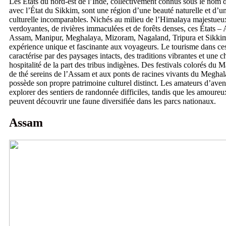
Les États du nord-est de l’Inde, collectivement connus sous le nom
avec l’État du Sikkim, sont une région d’une beauté naturelle et d’un
culturelle incomparables. Nichés au milieu de l’Himalaya majestueux
verdoyantes, de rivières immaculées et de forêts denses, ces États –
Assam, Manipur, Meghalaya, Mizoram, Nagaland, Tripura et Sikkim
expérience unique et fascinante aux voyageurs. Le tourisme dans ces
caractérise par des paysages intacts, des traditions vibrantes et une 
hospitalité de la part des tribus indigènes. Des festivals colorés du 
de thé sereins de l’Assam et aux ponts de racines vivants du Meghal
possède son propre patrimoine culturel distinct. Les amateurs d’ave
explorer des sentiers de randonnée difficiles, tandis que les amoureu
peuvent découvrir une faune diversifiée dans les parcs nationaux.
Assam