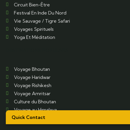
Circuit Bien-Être
Festival En Inde Du Nord
Vie Sauvage / Tigre Safari
Voyages Spirituels
Yoga Et Méditation
DESTINATIONS POPULARS
Voyage Bhoutan
Voyage Haridwar
Voyage Rishikesh
Voyage Amritsar
Culture du Bhoutan
Voyage au Himalaya
Quick Contact
Ferroviaires en Inde