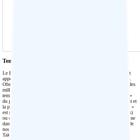
Temple d’Or – Cérémonie du matin
Le Harmandir Sahib (ou Hari Mandir) à Amritsar, communément
appelé le Temple d’Or, est le sanctuaire le plus sacré du sikhisme.
Observez la vie, la puissance et la vitalité de ce temple qui attire des
milliers de pèlerins venus d’Inde et de l’étranger. Les meilleurs
temps pour visiter sont la nuit et tôt le matin – lorsque le « kirtan »
du petit matin commence dans la zone la plus sacrée avec le chant et
la procession de l’Akal Takht. Dans ce cas, « Guru Granth Sagib »
est porté sur un palanquin sur les épaules de sevadars (volontaires)
ou de pèlerins masculins. « Guru Granth Sahib » reste sur son trône
dans la zone la plus sacrée jusqu’en début de soirée avant d’être de
nouveau transporté en procession sur le palanquin jusqu’à l’Akal
Takht pour le repos nocturne.