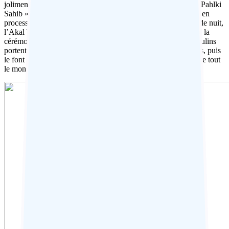
joliment éclairé. Réjouissez-vous de la cérémonie nocturne « Pahlki
Sahib » au cours de laquelle « Guru Granth Sahib » est porté en
procession depuis le sanctuaire principal jusqu’à sa demeure de nuit,
l’Akal Takht, où il se repose pendant quelques heures jusqu’à la
cérémonie d’ouverture le lendemain matin. Les pèlerins masculins
portent le lourd palanquin pendant quelques secondes à la fois, puis
le font passer comme une chaîne de montage humaine afin que tout
le monde puisse participer à la cérémonie.