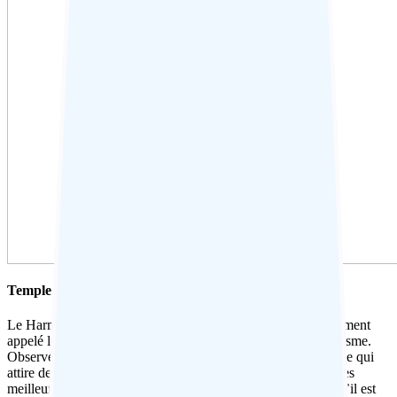
Temple d’Or – Cérémonie de livre
Le Harmandir Sahib (ou Hari Mandir) à Amritsar, communément
appelé le Temple d’Or, est le sanctuaire le plus sacré du sikhisme.
Observez la vie, la puissance et la pouvoir de vie de ce temple qui
attire des milliers de pèlerins venus d’Inde et de l’étranger. Les
meilleurs temps pour visiter sont tôt le matin ou le soir lorsqu’il est