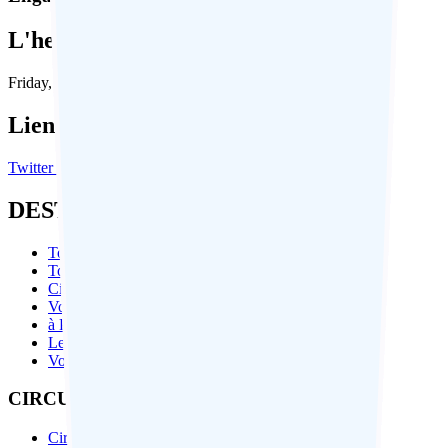
L'heure en Inde:
Friday, August 7, 2026, 01:25:01 PM
Liens Sociaux:
Twitter
Facebook
Instagram
Linkedin
DESTINATIONS PAR ÉTATS
Tour de l'Inde du Nord
Tour de l'Inde du Sud
Circuit au Rajasthan
Voyages Himachal
à Propos de Delhi
Leh – Ladakh
Voyage du Bhoutan
CIRCUITS EN INDE PAR THÈME
Circuit Culturelle