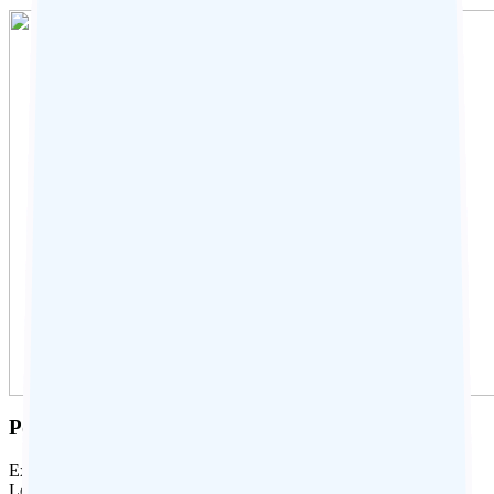
Points forts d’Amritsar
Explorez Amritsar, dont le nom signifie « bassin de nectar sacré ».
Le lieu est le centre spirituel et culturel de la religion sikh et a été