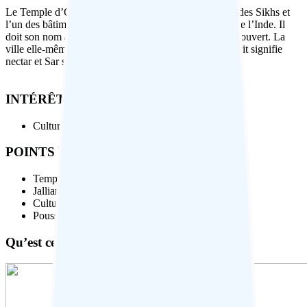
Le Temple d’Or d’Amritsar est le principal sanctuaire des Sikhs et
l’un des bâtiments les plus beaux et les plus précieux de l’Inde. Il
doit son nom aux plaques de cuivre doré dont il est recouvert. La
ville elle-même doit son nom à l’étang du temple : Amrit signifie
nectar et Sar signifie étang.
INTÉRÊTS
Culture
POINTS FORTS
Temple d’Or
Jallianwalla Bagh
Culture sikh authentique
Pousse-pousse à vélo
Qu’est ce que faire à Amritsar