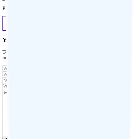
Please specify an amount in euros. Excluding international flights.
Previous
Next
Your contact details
Tell us about your travel project, describe your desires, your
interests, or any details that could help us personalize your trip.