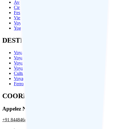
Aventure Et Trekking
Circuit Bien-Être
Festival En Inde Du Nord
Vie Sauvage / Tigre Safari
Voyages Spirituels
Yoga Et Méditation
DESTINATIONS POPULARS
Voyage Bhoutan
Voyage Haridwar
Voyage Rishikesh
Voyage Amritsar
Culture du Bhoutan
Voyage au Himalaya
Ferroviaires en Inde
COORDONNÉES
Appelez Nous
+91 8448464491
,
+91 99106311521