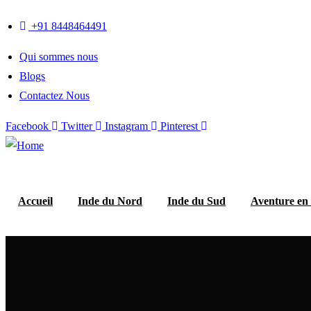
+91 8448464491
Qui sommes nous
Blogs
Contactez Nous
Facebook
Twitter
Instagram
Pinterest
Accueil
Inde du Nord
Inde du Sud
Aventure en