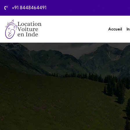
+91 8448464491
Accueil
I