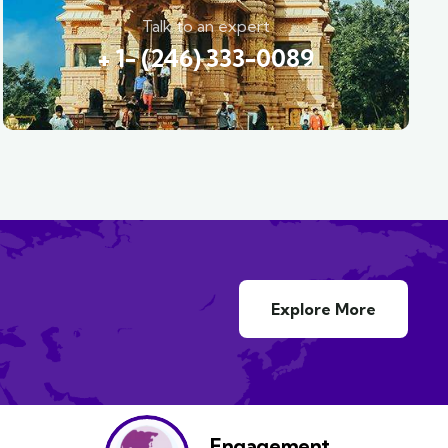
Talk to an expert
+ 1- (246) 333-0089
Explore More
Engagement