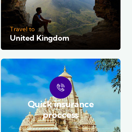
Travel to
United Kingdom
Quick insurance
proccess