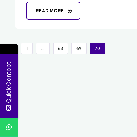
READ MORE
←
1
...
68
69
70
Quick Contact