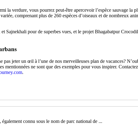
rmi la verdure, vous pourrez peut-être apercevoir l’espèce sauvage la pl
 variée, comprenant plus de 260 espèces d’oiseaux et de nombreux anima
i et Sajnekhali pour de superbes vues, et le projet Bhagabatpur Crocodile
darbans
ne pas jeter un œil à l’une de nos merveilleuses plan de vacances? N’oub
tes mentionnées ne sont que des exemples pour vous inspirer. Contacte
journey.com
.
, également connu sous le nom de parc national de ...