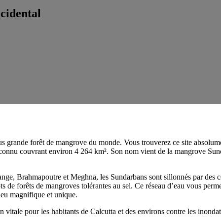
cidental
s grande forêt de mangrove du monde. Vous trouverez ce site absolumen
nnu couvrant environ 4 264 km². Son nom vient de la mangrove Sundari 
ange, Brahmapoutre et Meghna, les Sundarbans sont sillonnés par des ce
ts de forêts de mangroves tolérantes au sel. Ce réseau d’eau vous permet
lieu magnifique et unique.
itale pour les habitants de Calcutta et des environs contre les inondat