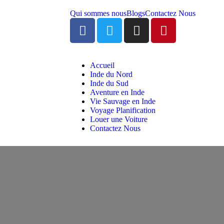
Qui sommes nous
Blogs
Contactez Nous
Accueil
Inde du Nord
Inde du Sud
Aventure en Inde
Vie Sauvage en Inde
Voyage Planification
Louer une Voiture
Contactez Nous