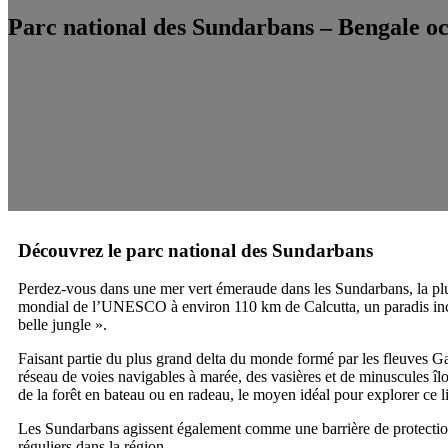
Parc national des Sundarbans – Bengale oc
Découvrez le parc national des Sundarbans
Perdez-vous dans une mer vert émeraude dans les Sundarbans, la plu
mondial de l’UNESCO à environ 110 km de Calcutta, un paradis inco
belle jungle ».
Faisant partie du plus grand delta du monde formé par les fleuves G
réseau de voies navigables à marée, des vasières et de minuscules îlo
de la forêt en bateau ou en radeau, le moyen idéal pour explorer ce 
Les Sundarbans agissent également comme une barrière de protection v
réguliers dans la région.