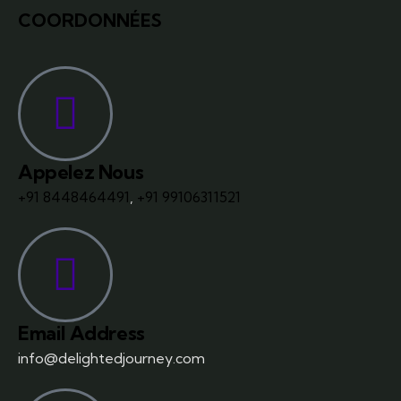
COORDONNÉES
Appelez Nous
+91 8448464491
,
+91 99106311521
Email Address
info@delightedjourney.com