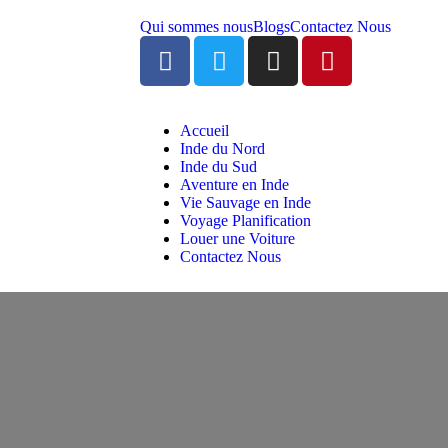
Qui sommes nous
Blogs
Contactez Nous
Accueil
Inde du Nord
Inde du Sud
Aventure en Inde
Vie Sauvage en Inde
Voyage Planification
Louer une Voiture
Contactez Nous