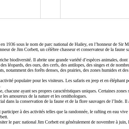
é en 1936 sous le nom de parc national de Hailey, en l’honneur de Sir 
nneur de Jim Corbett, un célèbre chasseur et conservateur de la faune 
riche biodiversité. Il abrite une grande variété d’espèces animales, dont 
des léopards, des ours, des cerfs, des antilopes, des singes et de nombr
ts, notamment des forêts denses, des prairies, des zones humides et des
 activité populaire pour les visiteurs. Les safaris en jeep et en éléphan
.
sme, chacune ayant ses propres caractéristiques uniques. Certaines zones 
ur les amoureux de la nature et les ornithologues.
al dans la conservation de la faune et de la flore sauvages de l’Inde. Il 
 participer à des activités telles que la randonnée, le rafting en eau vive 
bett.
siter le parc national Jim Corbett est généralement de novembre à juin, l